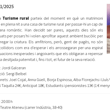
Oberta la convocatòria d'Ajuts per a l'autoocupació
1/2025
jove 2026
ra
Turisme rural
parteix del moment en què un matrimoni
Cerdanyola opta a més de 5 milions d'euros del Pla de
Barris per transformar les Fontetes, Quatre Cantons i
a en plena nit a una casa de turisme rural per passar-hi un cap de
l'entorn de l'avinguda Catalunya
na romàntic. Han decidit ser pares, aquests dies són els
ats per posars’hi i volen aprofitar aquest ambient bucòlic per
El FIT presenta el cartell de la seva 16a edició i dona el
regar la criatura. Els amfitrions, però, gent de pagès, no són
tret de sortida al festival
collidors com era d’esperar i els arrossegaran per una espiral
tuacions inesperades i angoixants que els obligaran a repensar
L’Ajuntament reparteix ulleres gratuïtes per veure
a desitjada paternitat i, fins i tot, el futur de la seva relació.
l'eclipsi solar
: Jordi Galceran
ció: Sergi Belbel
rets: Joel Cojal, Anna Güell, Borja Espinosa, Alba Florejachs i Lluís 
:
Taquilla 24€; Anticipat 18€; Estudiants i pensionistes 13€ (1 € men
: 20:00 h
 Teatre Ateneu (carrer Indústria, 38-40)