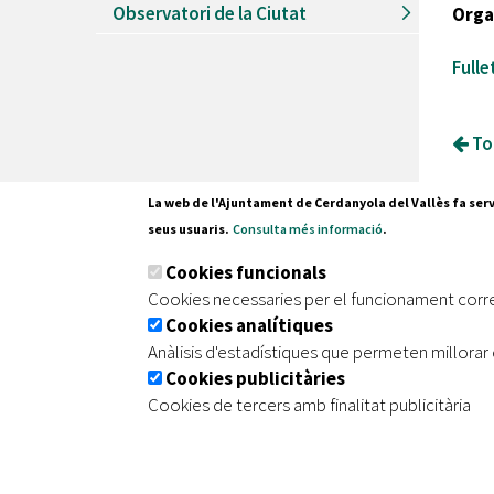
Observatori de la Ciutat
Orga
Full
Tor
La web de l'Ajuntament de Cerdanyola del Vallès fa serv
seus usuaris.
Consulta més informació
.
Pl. Fran
Cookies funcionals
08290 C
Cookies necessaries per el funcionament corr
Tel. 935
Cookies analítiques
Anàlisis d'estadístiques que permeten millorar 
Cookies publicitàries
|
|
|
Inici
Avís legal
Protecció de dades
Mapa de
Cookies de tercers amb finalitat publicitària