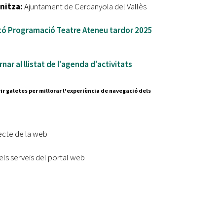
nitza:
Ajuntament de Cerdanyola del Vallès
etó Programació Teatre Ateneu tardor 2025
nar al llistat de l'agenda d'activitats
ir galetes per millorar l'experiència de navegació dels
Segueix-nos a:
cesc Layret, s/n
erdanyola del Vallès,
ecte de la web
 80 88 88
els serveis del portal web
Subscriu-te al nostre butll
|
l lloc
Accessibilitat