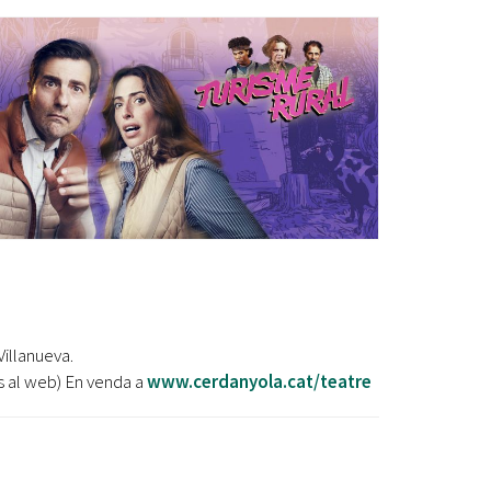
Ètica i Integritat
Entitats
Retiment de Comptes
Equipaments
Accés a Informació Pública
Mercats Municipals
Dades Obertes
Webs Municipals
Catàleg de Serveis i Tràmits
Villanueva.
ys al web) En venda a
www.cerdanyola.cat/teatre