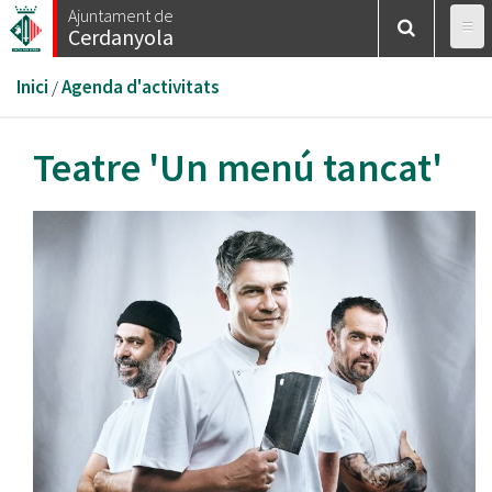
Vés
Ajuntament de
Cerdanyola
al
contingut
Esteu
Inici
/
Agenda d'activitats
aquí
Teatre 'Un menú tancat'