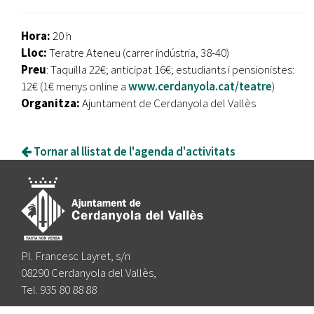
Hora:
20 h
Lloc:
Teratre Ateneu (carrer indústria, 38-40)
Preu
: Taquilla 22€; anticipat 16€; estudiants i pensionistes:
12€ (1€ menys online a
www.cerdanyola.cat/teatre
)
Organitza:
Ajuntament de Cerdanyola del Vallès
Tornar al llistat de l'agenda d'activitats
Pl. Francesc Layret, s/n
08290 Cerdanyola del Vallès,
Tel. 935 80 88 88
Segueix-nos a: