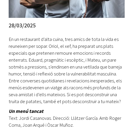
28/03/2025
En un restaurant d’alta cuina, tres amics de tota la vida es
reuneixen per sopar. Oriol, el xef, ha preparat uns plats
especials que pretenen remoure emocions i records
enterrats. Eduard, pragmàtic i escèptic, i Mateu, un pare
sotmès a pressions, s’endinsen en una vetllada que barreja
humor, tensió i reflexió sobre la vulnerabilitat masculina.
Entre converses quotidianes i revelacions inesperades, els
menús esdevenen un viatge als racons més profunds de la
seva amistat i d’ells mateixos. Si es pot desconstruir una
truita de patates, també et pots desconstruir a tu mateix?
Un menú tancat
Text: Jordi Casanovas. Direcció: Llàtzer García. Amb Roger
Coma, Joan Arqué i Òscar Muñoz.