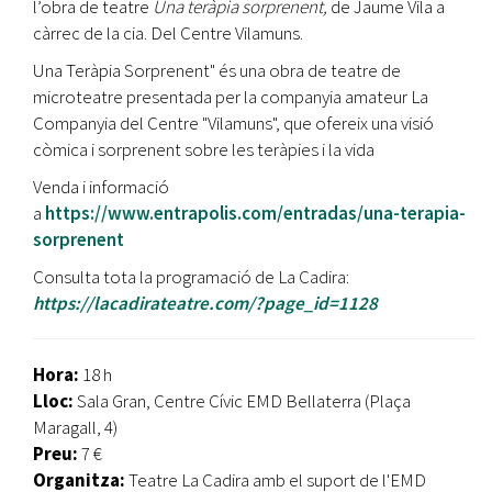
l’obra de teatre
Una teràpia sorprenent,
de Jaume Vila a
càrrec de la cia. Del Centre Vilamuns.
Una Teràpia Sorprenent" és una obra de teatre de
microteatre presentada per la companyia amateur La
Companyia del Centre "Vilamuns", que ofereix una visió
còmica i sorprenent sobre les teràpies i la vida
Venda i informació
a
https://www.entrapolis.com/entradas/una-terapia-
sorprenent
Consulta tota la programació de La Cadira:
https://lacadirateatre.com/?page_id=1128
Hora:
18 h
Lloc:
Sala Gran, Centre Cívic EMD Bellaterra (Plaça
Maragall, 4)
Preu:
7 €
Organitza:
Teatre La Cadira amb el suport de l'EMD