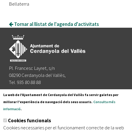
Bellaterra
Tornar al llistat de l'agenda d'activitats
Pl. Francesc Layret, s/n
08290 Cerdanyola del Vallès,
Tel. 935 80 88 88
Segueix-nos a:
La web de l'Ajuntament de Cerdanyola del Vallès fa servir galetes per
millorar l'experiència de navegació dels seus usuaris.
Consulta més
informació
.
Subscriu-te al nostre butlletí
Cookies funcionals
Cookies necessaries per el funcionament correcte de la web