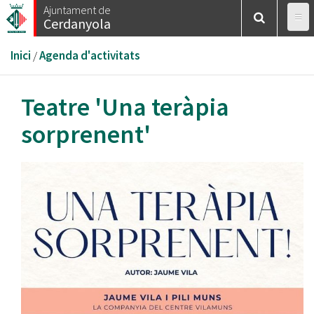
Vés
Ajuntament de
Cerdanyola
al
contingut
Esteu
Inici
/
Agenda d'activitats
aquí
Teatre 'Una teràpia
sorprenent'