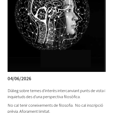
04/06/2026
Diàleg sobre temes d'interès intercanviant punts de vista i
inquietuds des d'una perspectiva filosòfica.
No cal tenir coneixements de filosofia. No cal inscripció
prèvia. Aforament limitat.