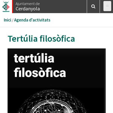
Vés
Ajuntament de
Cerdanyola
al
contingut
Esteu
Inici
/
Agenda d'activitats
aquí
Tertúlia filosòfica