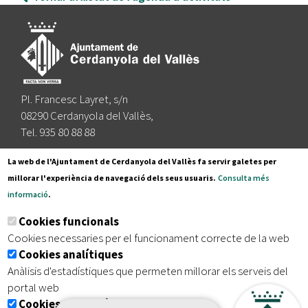
Pl. Francesc Layret, s/n
08290 Cerdanyola del Vallès,
Tel. 935 80 88 88
Segueix-nos a:
La web de l'Ajuntament de Cerdanyola del Vallès fa servir galetes per
millorar l'experiència de navegació dels seus usuaris.
Consulta més
informació
.
Subscriu-te al nostre butlletí
Cookies funcionals
Cookies necessaries per el funcionament correcte de la web
Cookies analítiques
|
|
|
Inici
Avís legal
Protecció de dades
Mapa del lloc
Anàlisis d'estadístiques que permeten millorar els serveis del
|
Accessibilitat
portal web
Cookies publicitàries