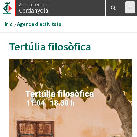
Vés
Ajuntament de
Cerdanyola
al
contingut
Esteu
Inici
/
Agenda d'activitats
aquí
Tertúlia filosòfica