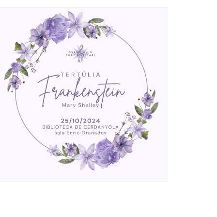
Ètica i Integritat
Entitats
Retiment de Comptes
Equipaments
Accés a Informació Pública
Mercats Municipals
Dades Obertes
Webs Municipals
Catàleg de Serveis i Tràmits