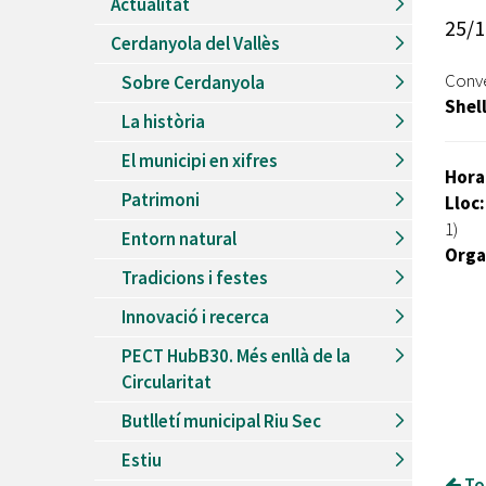
Actualitat
Recursos Humans
25/1
Cerdanyola del Vallès
Del
26/06/2026
al
30/08/2026
Patis oberts temporada d'estiu
Conv
Sobre Cerdanyola
Shel
Del
13/06/2026
al
08/09/2026
La història
Piscines d'estiu a Cerdanyola
El municipi en xifres
Del
01/06/2026
al
30/09/2026
Hora
Refugis climàtics a Cerdanyola
Patrimoni
Lloc:
Del
22/05/2026
al
06/09/2026
1)
Entorn natural
Jocs d'aigua del Parc Cordelles
Orga
Tradicions i festes
Del
01/07/2024
al
31/08/2026
Decorem! Conte 'La truita de nabius'
Innovació i recerca
PECT HubB30. Més enllà de la
Circularitat
Butlletí municipal Riu Sec
Estiu
Tor