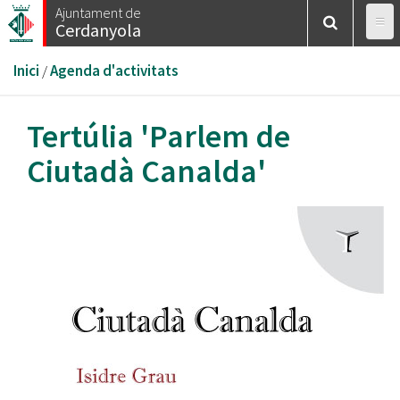
Vés
Ajuntament de
Cerdanyola
al
contingut
Esteu
Inici
/
Agenda d'activitats
aquí
Tertúlia 'Parlem de
Ciutadà Canalda'