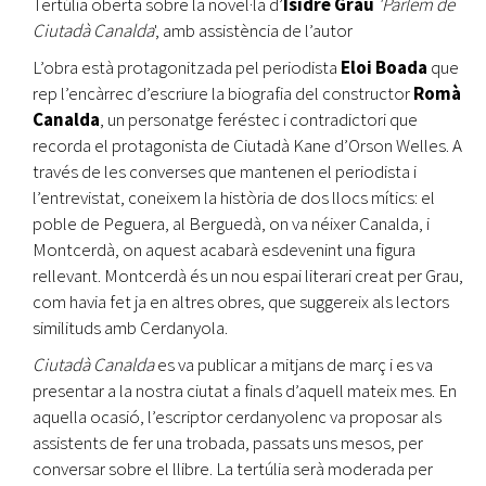
Tertúlia oberta sobre la novel·la d’
Isidre Grau
'Parlem de
Ciutadà Canalda
', amb assistència de l’autor
L’obra està protagonitzada pel periodista
Eloi Boada
que
rep l’encàrrec d’escriure la biografia del constructor
Romà
Canalda
, un personatge feréstec i contradictori que
recorda el protagonista de Ciutadà Kane d’Orson Welles. A
través de les converses que mantenen el periodista i
l’entrevistat, coneixem la història de dos llocs mítics: el
poble de Peguera, al Berguedà, on va néixer Canalda, i
Montcerdà, on aquest acabarà esdevenint una figura
rellevant. Montcerdà és un nou espai literari creat per Grau,
com havia fet ja en altres obres, que suggereix als lectors
similituds amb Cerdanyola.
Ciutadà Canalda
es va publicar a mitjans de març i es va
presentar a la nostra ciutat a finals d’aquell mateix mes. En
aquella ocasió, l’escriptor cerdanyolenc va proposar als
assistents de fer una trobada, passats uns mesos, per
conversar sobre el llibre. La tertúlia serà moderada per