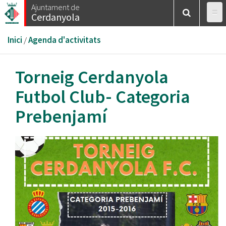
Vés
Ajuntament de
Cerdanyola
al
contingut
Esteu
Inici
/
Agenda d'activitats
aquí
Torneig Cerdanyola
Futbol Club- Categoria
Prebenjamí