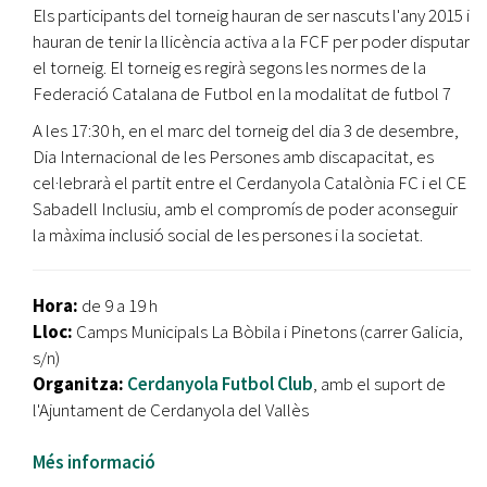
Els participants del torneig hauran de ser nascuts l'any 2015 i
hauran de tenir la llicència activa a la FCF per poder disputar
el torneig. El torneig es regirà segons les normes de la
Federació Catalana de Futbol en la modalitat de futbol 7
A les 17:30 h, en el marc del torneig del dia 3 de desembre,
Dia Internacional de les Persones amb discapacitat, es
cel·lebrarà el partit entre el Cerdanyola Catalònia FC i el CE
Sabadell Inclusiu, amb el compromís de poder aconseguir
la màxima inclusió social de les persones i la societat.
Hora:
de 9 a 19 h
Lloc:
Camps Municipals La Bòbila i Pinetons (carrer Galicia,
s/n)
Organitza:
Cerdanyola Futbol Club
, amb el suport de
l'Ajuntament de Cerdanyola del Vallès
Més informació