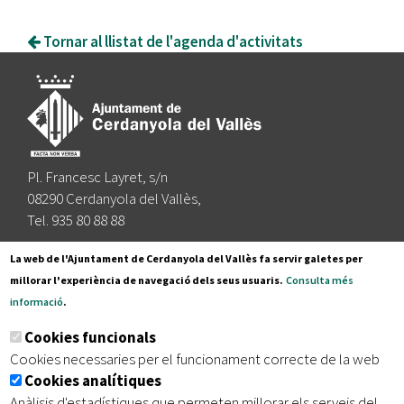
Tornar al llistat de l'agenda d'activitats
Pl. Francesc Layret, s/n
08290 Cerdanyola del Vallès,
Tel. 935 80 88 88
Segueix-nos a:
La web de l'Ajuntament de Cerdanyola del Vallès fa servir galetes per
millorar l'experiència de navegació dels seus usuaris.
Consulta més
informació
.
Subscriu-te al nostre butlletí
Cookies funcionals
Cookies necessaries per el funcionament correcte de la web
Cookies analítiques
|
|
|
Inici
Avís legal
Protecció de dades
Mapa del lloc
Anàlisis d'estadístiques que permeten millorar els serveis del