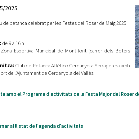
Oberta la convocatòria d'Ajuts per a l'autoocupació
5/2025
jove 2026
u de petanca celebrat per les Festes del Roser de Maig 2025
Cerdanyola opta a més de 5 milions d'euros del Pla de
Barris per transformar les Fontetes, Quatre Cantons i
l'entorn de l'avinguda Catalunya
:
de 9 a 16 h
El FIT presenta el cartell de la seva 16a edició i dona el
: Zona Esportiva Municipal de Montflorit (carrer dels Boters
tret de sortida al festival
nitza:
Club de Petanca Atlético Cerdanyola Serraperera amb
L’Ajuntament reparteix ulleres gratuïtes per veure
port de l'Ajuntament de Cerdanyola del Vallès
l'eclipsi solar
ta amb el Programa d'activitats de la Festa Major del Roser 
nar al llistat de l'agenda d'activitats