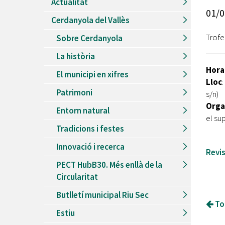
Actualitat
Recursos Humans
01/0
Cerdanyola del Vallès
Del
26/06/2026
al
30/08/2026
Patis oberts temporada d'estiu
Trofe
Sobre Cerdanyola
Del
13/06/2026
al
08/09/2026
La història
Piscines d'estiu a Cerdanyola
Hora
El municipi en xifres
Del
01/06/2026
al
30/09/2026
Lloc
Refugis climàtics a Cerdanyola
Patrimoni
s/n)
Del
22/05/2026
al
06/09/2026
Orga
Entorn natural
Jocs d'aigua del Parc Cordelles
el su
Tradicions i festes
Del
01/07/2024
al
31/08/2026
Decorem! Conte 'La truita de nabius'
Innovació i recerca
Revis
PECT HubB30. Més enllà de la
Circularitat
Butlletí municipal Riu Sec
Tor
Estiu