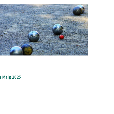
Ètica i Integritat
Entitats
Retiment de Comptes
Equipaments
Accés a Informació Pública
Mercats Municipals
Dades Obertes
Webs Municipals
Catàleg de Serveis i Tràmits
de Maig 2025