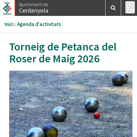
Vés
Ajuntament de
Cerdanyola
al
contingut
Esteu
Inici
/
Agenda d'activitats
aquí
Torneig de Petanca del
Roser de Maig 2026