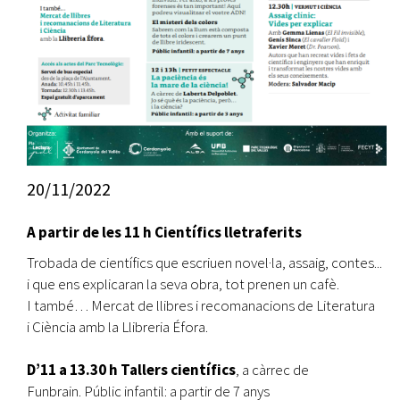
20/11/2022
A partir de les 11 h Científics lletraferits
Trobada de científics que escriuen novel·la, assaig, contes...
i que ens explicaran la seva obra, tot prenen un cafè.
I també… Mercat de llibres i recomanacions de Literatura
i Ciència amb la Llibreria Éfora.
D’11 a 13.30 h Tallers científics
, a càrrec de
Funbrain. Públic infantil: a partir de 7 anys