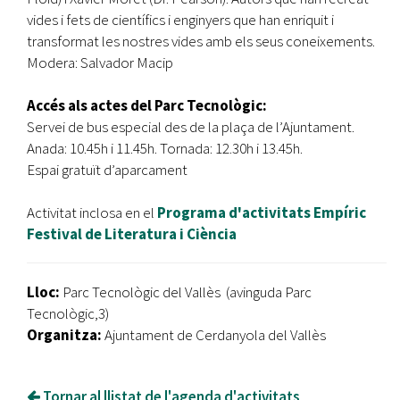
vides i fets de científics i enginyers que han enriquit i
transformat les nostres vides amb els seus coneixements.
Modera: Salvador Macip
Accés als actes del Parc Tecnològic:
Servei de bus especial des de la plaça de l’Ajuntament.
Anada: 10.45h i 11.45h. Tornada: 12.30h i 13.45h.
Espai gratuït d’aparcament
Activitat inclosa en el
Programa d'activitats Empíric
Festival de Literatura i Ciència
Lloc:
Parc Tecnològic del Vallès (avinguda Parc
Tecnològic,3)
Organitza:
Ajuntament de Cerdanyola del Vallès
Tornar al llistat de l'agenda d'activitats