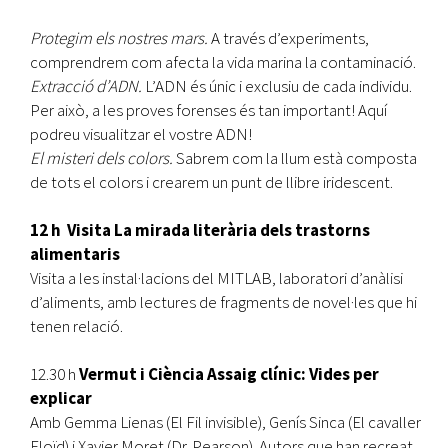
Protegim els nostres mars.
A través d’experiments,
comprendrem com afecta la vida marina la contaminació.
Extracció d’ADN.
L’ADN és únic i exclusiu de cada individu.
Per això, a les proves forenses és tan important! Aquí
podreu visualitzar el vostre ADN!
El misteri dels colors.
Sabrem com la llum està composta
de tots el colors i crearem un punt de llibre iridescent.
12 h Visita La mirada literària dels trastorns
alimentaris
Visita a les instal·lacions del MITLAB, laboratori d’anàlisi
d’aliments, amb lectures de fragments de novel·les que hi
tenen relació.
12.30 h
Vermut i Ciència Assaig clínic: Vides per
explicar
Amb Gemma Lienas (El Fil invisible), Genís Sinca (El cavaller
Floïd) i Xavier Moret (Dr. Pearson). Autors que han recreat