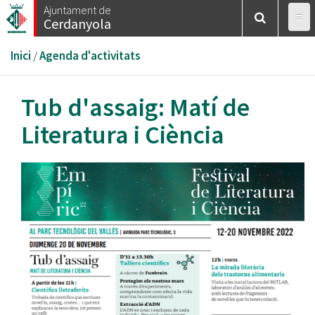
Vés
Ajuntament de
Cerdanyola
al
contingut
Esteu
Inici
/
Agenda d'activitats
aquí
Tub d'assaig: Matí de
Literatura i Ciència