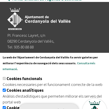
Pl. Francesc Layret, s/n
08290 Cerdanyola del Vallès,
Tel. 935 80 88 88
Segueix-nos a:
La web de l'Ajuntament de Cerdanyola del Vallès fa servir galetes per
millorar l'experiència de navegació dels seus usuaris.
Consulta més
informació
.
Subscriu-te al nostre butlletí
Cookies funcionals
Cookies necessaries per el funcionament correcte de la web
Cookies analítiques
|
|
|
Inici
Avís legal
Protecció de dades
Mapa del lloc
Anàlisis d'estadístiques que permeten millorar els serveis del
|
Accessibilitat
portal web
Cookies publicitàries