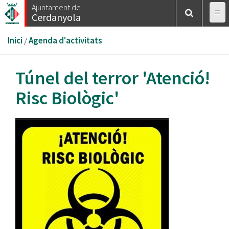
Vés
Ajuntament de
Cerdanyola
al
contingut
Esteu
Inici
/
Agenda d'activitats
aquí
Túnel del terror 'Atenció!
Risc Biològic'