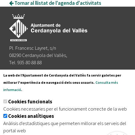
Tornar al llistat de l'agenda d'activitats
Pl. Francesc Layret, s/n
08290 Cerdanyola del Vallès,
Tel. 935 80 88 88
Segueix-nos a:
La web de l'Ajuntament de Cerdanyola del Vallès fa servir galetes per
millorar l'experiència de navegació dels seus usuaris.
Consulta més
informació
.
Subscriu-te al nostre butlletí
Cookies funcionals
Cookies necessaries per el funcionament correcte de la web
Cookies analítiques
|
|
|
Inici
Avís legal
Protecció de dades
Mapa del lloc
Anàlisis d'estadístiques que permeten millorar els serveis del
|
Accessibilitat
portal web