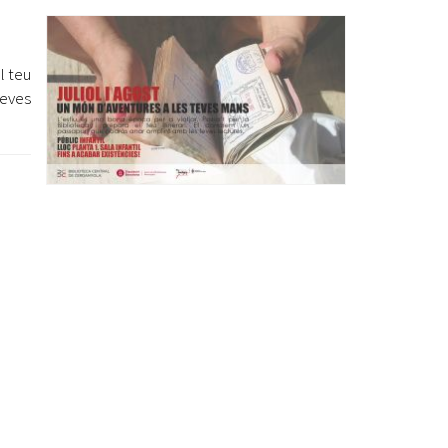
Ètica i Integritat
Entitats
l teu
Retiment de Comptes
teves
Equipaments
Accés a Informació Pública
Mercats Municipals
Dades Obertes
Webs Municipals
Catàleg de Serveis i Tràmits