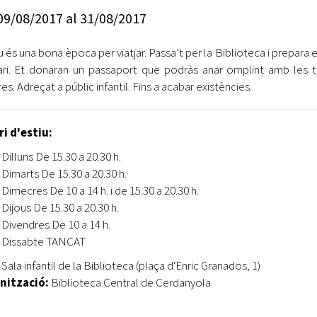
Oberta la convocatòria d'Ajuts per a l'autoocupació
09/08/2017
al
31/08/2017
jove 2026
u és una bona època per viatjar. Passa’t per la Biblioteca i prepara e
Cerdanyola opta a més de 5 milions d'euros del Pla de
Barris per transformar les Fontetes, Quatre Cantons i
rari. Et donaran un passaport que podràs anar omplint amb les 
l'entorn de l'avinguda Catalunya
es. Adreçat a públic infantil. Fins a acabar existències.
El FIT presenta el cartell de la seva 16a edició i dona el
tret de sortida al festival
i d'estiu:
Dilluns De 15.30 a 20.30 h.
L’Ajuntament reparteix ulleres gratuïtes per veure
Dimarts De 15.30 a 20.30 h.
l'eclipsi solar
Dimecres De 10 a 14 h. i de 15.30 a 20.30 h.
Dijous De 15.30 a 20.30 h.
Divendres De 10 a 14 h.
Dissabte TANCAT
Sala infantil de la Biblioteca (plaça d'Enric Granados, 1)
nització:
Biblioteca Central de Cerdanyola