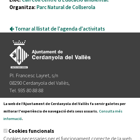
Organitza:
Parc Natural de Collserola
Tornar al llistat de l'agenda d'activitats
Pl. Francesc Layret, s/n
08290 Cerdanyola del Vallès,
Tel. 935 80 88 88
Segueix-nos a:
La web de l'Ajuntament de Cerdanyola del Vallès fa servir galetes per
millorar l'experiència de navegació dels seus usuaris.
Consulta més
informació
.
Subscriu-te al nostre butlletí
Cookies funcionals
Cookies necessaries per el funcionament correcte de la web