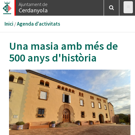
Vés
Ajuntament de
Cerdanyola
al
contingut
Esteu
Inici
/
Agenda d'activitats
aquí
Una masia amb més de
500 anys d'història