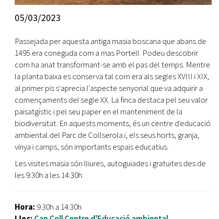
05/03/2023
Passejada per aquesta antiga masia boscana que abans de
1495 era coneguda com a mas Portell. Podeu descobrir
com ha anat transformant-se amb el pas del temps. Mentre
la planta baixa es conserva tal com era als segles XVIII i XIX,
al primer pis s'aprecia l'aspecte senyorial que va adquirir a
començaments del segle XX. La finca destaca pel seu valor
paisatgístic i pel seu paper en el manteniment de la
biodiversitat. En aquests moments, és un centre d'educació
ambiental del Parc de Collserola i, els seus horts, granja,
vinya i camps, són importants espais educatius.
Les visites masia són lliures, autoguiades i gratuïtes des de
les 9:30h a les 14:30h.
Hora:
9.30h a 14:30h
Lloc:
Can Coll Centre d'Educació ambiental.