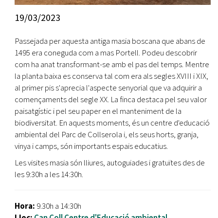
19/03/2023
Passejada per aquesta antiga masia boscana que abans de
1495 era coneguda com a mas Portell. Podeu descobrir
com ha anat transformant-se amb el pas del temps. Mentre
la planta baixa es conserva tal com era als segles XVIII i XIX,
al primer pis s'aprecia l'aspecte senyorial que va adquirir a
començaments del segle XX. La finca destaca pel seu valor
paisatgístic i pel seu paper en el manteniment de la
biodiversitat. En aquests moments, és un centre d'educació
ambiental del Parc de Collserola i, els seus horts, granja,
vinya i camps, són importants espais educatius.
Les visites masia són lliures, autoguiades i gratuïtes des de
les 9:30h a les 14:30h.
Hora:
9.30h a 14:30h
Lloc:
Can Coll Centre d'Educació ambiental.