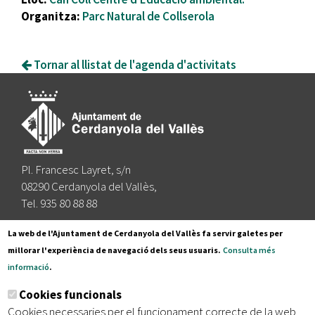
Organitza:
Parc Natural de Collserola
Tornar al llistat de l'agenda d'activitats
Pl. Francesc Layret, s/n
08290 Cerdanyola del Vallès,
Tel. 935 80 88 88
Segueix-nos a:
La web de l'Ajuntament de Cerdanyola del Vallès fa servir galetes per
millorar l'experiència de navegació dels seus usuaris.
Consulta més
informació
.
Subscriu-te al nostre butlletí
Cookies funcionals
Cookies necessaries per el funcionament correcte de la web