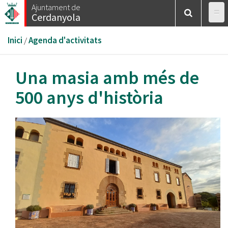
Vés
Ajuntament de
Cerdanyola
al
contingut
Esteu
Inici
/
Agenda d'activitats
aquí
Una masia amb més de
500 anys d'història