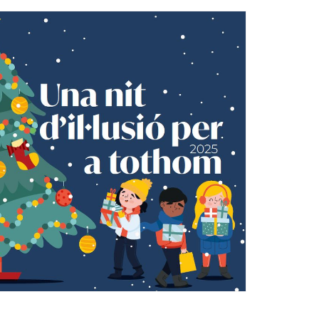
Ètica i Integritat
Entitats
Retiment de Comptes
Equipaments
Accés a Informació Pública
Mercats Municipals
Dades Obertes
Webs Municipals
Catàleg de Serveis i Tràmits