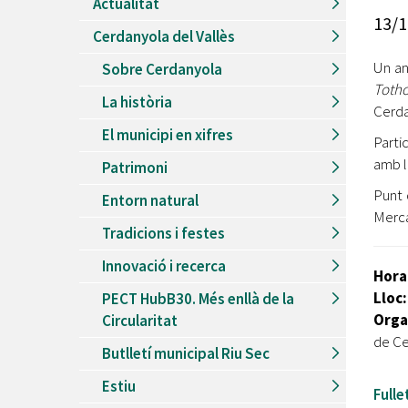
Actualitat
Recursos Humans
13/1
Cerdanyola del Vallès
Del
26/06/2026
al
30/08/2026
Patis oberts temporada d'estiu
Un an
Sobre Cerdanyola
Tot
Del
13/06/2026
al
08/09/2026
La història
Piscines d'estiu a Cerdanyola
Cerda
El municipi en xifres
Del
01/06/2026
al
30/09/2026
Parti
Refugis climàtics a Cerdanyola
amb l
Patrimoni
Del
22/05/2026
al
06/09/2026
Punt 
Entorn natural
Jocs d'aigua del Parc Cordelles
Merca
Tradicions i festes
Del
01/07/2024
al
31/08/2026
Decorem! Conte 'La truita de nabius'
Innovació i recerca
Hora
Lloc
PECT HubB30. Més enllà de la
Orga
Circularitat
de Ce
Butlletí municipal Riu Sec
Estiu
Fulle