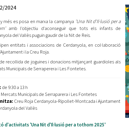
Oberta la convocatòria d'Ajuts per a l'autoocupació
2/2024
jove 2026
y més es posa en marxa la campanya
'Una Nit d'Il·lusió per a
Cerdanyola opta a més de 5 milions d'euros del Pla de
Barris per transformar les Fontetes, Quatre Cantons i
hom'
amb l'objectiu d'aconseguir que tots els infants de
l'entorn de l'avinguda Catalunya
nyola del Vallès puguin gaudir de la Nit de Reis.
cipen entitats i associacions de Cerdanyola, en col·laboració
El FIT presenta el cartell de la seva 16a edició i dona el
'Ajuntament i la Creu Roja.
tret de sortida al festival
de recollida de joguines i donacions mitjançant guardioles als
L’Ajuntament reparteix ulleres gratuïtes per veure
ts Municipals de Serraperera i Les Fontetes.
l'eclipsi solar
:
de 9:30 a 13 h
:
Mercats Municipals de Serraparera i Les Fontetes
nitza:
Creu Roja Cerdanyola-Ripollet-Montcada i Ajuntament
rdanyola del Vallès
tó d'activitats 'Una Nit d'Il·lusió per a tothom 2025'