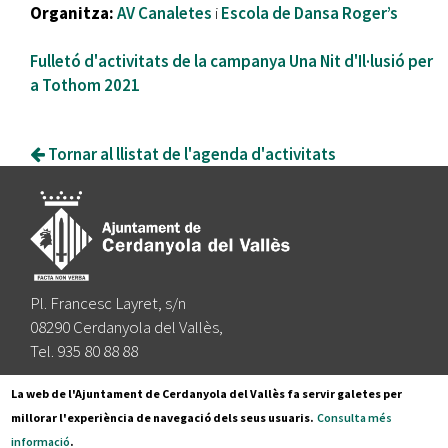
Organitza:
AV Canaletes
i
Escola de Dansa Roger’s
Fulletó d'activitats de la campanya Una Nit d'Il·lusió per
a Tothom 2021
Tornar al llistat de l'agenda d'activitats
Pl. Francesc Layret, s/n
08290 Cerdanyola del Vallès,
Tel. 935 80 88 88
Segueix-nos a:
La web de l'Ajuntament de Cerdanyola del Vallès fa servir galetes per
millorar l'experiència de navegació dels seus usuaris.
Consulta més
informació
.