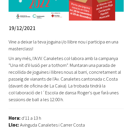
19/12/2021
Vine a deixar la teva joguina i/o llibre nou i participa en una
masterclass!
Un any més, l'A.VV. Canaletes col·labora amb la campanya
“Una nit d'il·lusió per a tothom”. Muntaran una parada de
recollida de joguines i llibres nous al barri, concretament al
passeig de vianants de l'Av. Canaletes cantonada c.Costa
(davant de oficina de La Caixa). La trobada tindrà la
col·laboració de l´Escola de dansa Roger's que farà unes
sessions de ball a les 12:00 h.
Hora:
d'11 a 13 h
Lloc:
Avinguda Canaletes i Carrer Costa