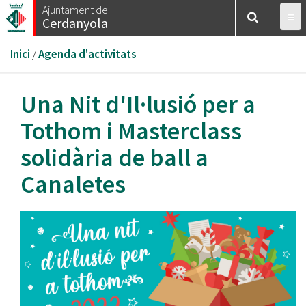
Vés
Ajuntament de
Cerdanyola
al
contingut
Esteu
Inici
/
Agenda d'activitats
aquí
Una Nit d'Il·lusió per a
Tothom i Masterclass
solidària de ball a
Canaletes