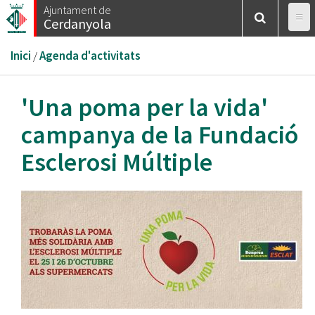
Vés
Ajuntament de
Cerdanyola
al
contingut
Esteu
Inici
/
Agenda d'activitats
aquí
'Una poma per la vida'
campanya de la Fundació
Esclerosi Múltiple