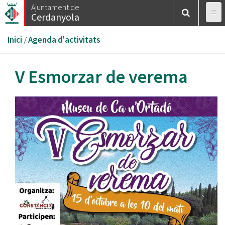
Vés
Ajuntament de
Cerdanyola
al
contingut
Esteu
Inici
/
Agenda d'activitats
aquí
V Esmorzar de verema