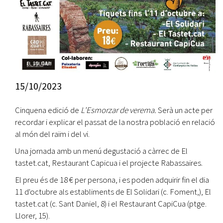
15/10/2023
Cinquena edició de
L'Esmorzar de verema.
Serà un acte per
recordar i explicar el passat de la nostra població en relació
al món del raïm i del vi.
Una jornada amb un menú degustació a càrrec de El
tastet.cat, Restaurant Capicua i el projecte Rabassaires.
El preu és de 18 € per persona, i es poden adquirir fin el dia
11 d'octubre als establiments de El Solidari (c. Foment,), El
tastet.cat (c. Sant Daniel, 8) i el Restaurant CapiCua (ptge.
Llorer, 15).