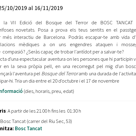
Oberta la convocatòria d'Ajuts per a l'autoocupació
25/10/2019
al
16/11/2019
jove 2026
ba la VII Edició del Bosque del Terror de BOSC TANCAT
Cerdanyola opta a més de 5 milions d'euros del Pla de
Barris per transformar les Fontetes, Quatre Cantons i
rifoses novetats. Posa a prova els teus sentits en el passtg
l'entorn de l'avinguda Catalunya
r més interactiu de Barcelona. Podràs escapar-te amb vida d
al·lacions mèdiques a on uns engendres ataquen i mosse
El FIT presenta el cartell de la seva 16a edició i dona el
 compasió? ¿Seràs capaç de trobar l'antídot per a salvar-te?
tret de sortida al festival
acta d'una espectacular aventura on les persones que hi participin v
r en la seva pròpia pell, en una recorregut pel mig d'un bos
L’Ajuntament reparteix ulleres gratuïtes per veure
çarà l'aventura pel
Bosque del Terror
amb una durada de l'activitat
l'eclipsi solar
ipar-hi. Tria un dia entre el 20 d'octubre i el 17 de novembre
informació
(dies, horaris, preu, edat)
ris
: A partir de les 21.00 h fins les 01:30 h
 Bosc Tancat (carrer del Riu Sec, 53)
nitza:
Bosc Tancat