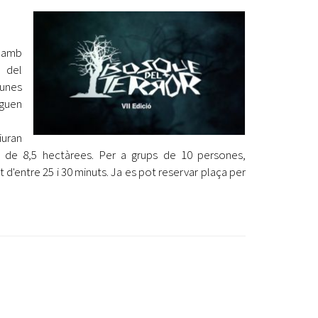
Ètica i Integritat
Entitats
 amb
Retiment de Comptes
e del
Equipaments
'unes
Accés a Informació Pública
guen
Mercats Municipals
Dades Obertes
iuran
c de 8,5 hectàrees. Per a grups de 10 persones,
Webs Municipals
Catàleg de Serveis i Tràmits
 d'entre 25 i 30 minuts. Ja es pot reservar plaça per