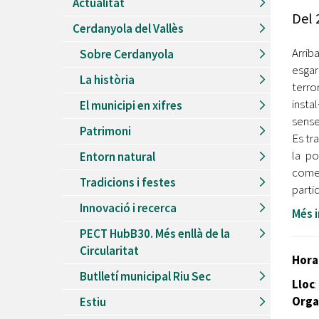
Actualitat
Recursos Humans
Del
Cerdanyola del Vallès
Del
26/06/2026
al
30/08/2026
Patis oberts temporada d'estiu
Arri
Sobre Cerdanyola
esgar
Del
13/06/2026
al
08/09/2026
La història
Piscines d'estiu a Cerdanyola
terro
inst
El municipi en xifres
Del
01/06/2026
al
30/09/2026
sense
Refugis climàtics a Cerdanyola
Patrimoni
Es tr
Del
22/05/2026
al
06/09/2026
la po
Entorn natural
Jocs d'aigua del Parc Cordelles
comen
Tradicions i festes
Del
01/07/2024
al
31/08/2026
partic
Decorem! Conte 'La truita de nabius'
Innovació i recerca
Més 
PECT HubB30. Més enllà de la
Circularitat
Hora
Butlletí municipal Riu Sec
Lloc
:
Orga
Estiu