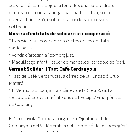
activitat té com a objectiu fer reflexionar sobre drets i
deures com a ciutadania global i participativa, sobre
diversitat i inclusió, i sobre el valor dels processos
col·lectius.
Mostra d’entitats de solidaritat i cooperació
* Exposicions i mostra de projectes de les entitats
participants.
* Venda d’artesania i comerç just.
* Maquillatge infantil, taller de mandales i scrabble solidari.
Vermut Solidari i Tast Cafè Cerdanyola
* Tast de Cafè Cerdanyola, a càrrec de la Fundació Grup
Mataró.
* El Vermut Solidari, anirà a càrrec de la Creu Roja. La
recaptació es destinarà al Fons de l’Equip d’Emergències
de Catalunya.
El Cerdanyola Coopera l'organitza l'Ajuntament de
Cerdanyola del Vallès amb la col·laboració de les oenegés i