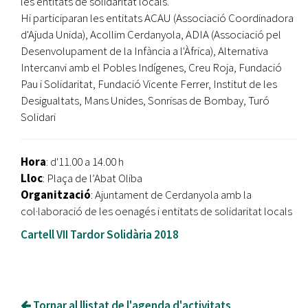
les entitats de solidaritat locals.
Hi participaran les entitats ACAU (Associació Coordinadora
d'Ajuda Unida), Acollim Cerdanyola, ADIA (Associació pel
Desenvolupament de la Infància a l'Àfrica), Alternativa
Intercanvi amb el Pobles Indígenes, Creu Roja, Fundació
Pau i Solidaritat, Fundació Vicente Ferrer, Institut de les
Desigualtats, Mans Unides, Sonrisas de Bombay, Turó
Solidari
Hora
: d'11.00 a 14.00 h
Lloc
: Plaça de l’Abat Oliba
Organització
: Ajuntament de Cerdanyola amb la
col·laboració de les oenagés i entitats de solidaritat locals
Cartell VII Tardor Solidària 2018
Tornar al llistat de l'agenda d'activitats