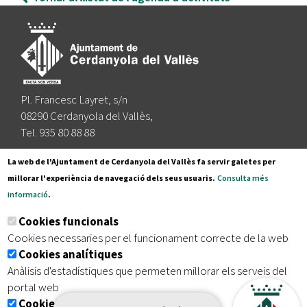
Pl. Francesc Layret, s/n
08290 Cerdanyola del Vallès,
Tel. 935 80 88 88
Segueix-nos a:
La web de l'Ajuntament de Cerdanyola del Vallès fa servir galetes per
millorar l'experiència de navegació dels seus usuaris.
Consulta més
informació
.
Subscriu-te al nostre butlletí
Cookies funcionals
Cookies necessaries per el funcionament correcte de la web
Cookies analítiques
|
|
|
Inici
Avís legal
Protecció de dades
Mapa del lloc
Anàlisis d'estadístiques que permeten millorar els serveis del
|
Accessibilitat
portal web
Cookies publicitàries