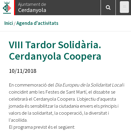
Vés
Ajuntament de
Cerdanyola
al
contingut
Esteu
Inici
/
Agenda d'activitats
aquí
VIII Tardor Solidària.
Cerdanyola Coopera
10/11/2018
En commemoració del
Dia Europeu de la Solidaritat Local
i
coincidint amb les Festes de Sant Martí, el dissabte se
celebrarà el Cerdanyola Coopera. L'objectiu d’aquesta
jornada és sensibilitzar la ciutadania envers els principis i
valors de la solidaritat, la cooperació, la diversitat i
l'acollida.
El programa previst és el següent: