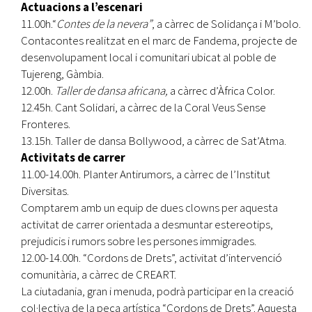
Actuacions a l’escenari
11.00h.“
Contes de la nevera”
, a càrrec de Solidança i M’bolo.
Contacontes realitzat en el marc de Fandema, projecte de
desenvolupament local i comunitari ubicat al poble de
Tujereng, Gàmbia.
12.00h.
Taller de dansa africana,
a càrrec d’Àfrica Color.
12.45h. Cant Solidari, a càrrec de la Coral Veus Sense
Fronteres.
13.15h. Taller de dansa Bollywood, a càrrec de Sat’Atma.
Activitats de carrer
11.00-14.00h. Planter Antirumors, a càrrec de l’Institut
Diversitas.
Comptarem amb un equip de dues clowns per aquesta
activitat de carrer orientada a desmuntar estereotips,
prejudicis i rumors sobre les persones immigrades.
12.00-14.00h. “Cordons de Drets”, activitat d’intervenció
comunitària, a càrrec de CREART.
La ciutadania, gran i menuda, podrà participar en la creació
col·lectiva de la peça artística “Cordons de Drets”. Aquesta