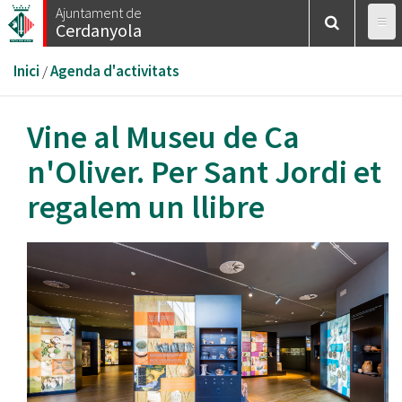
Vés
Ajuntament de
Cerdanyola
al
contingut
Esteu
Inici
/
Agenda d'activitats
aquí
Vine al Museu de Ca
n'Oliver. Per Sant Jordi et
regalem un llibre