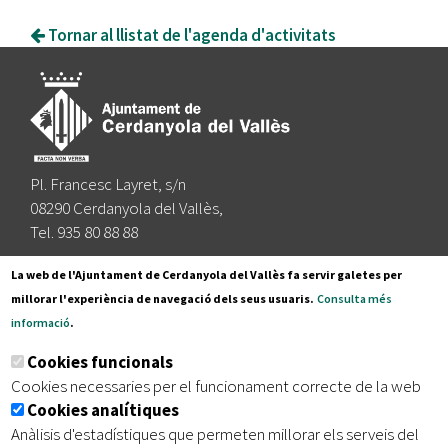
Tornar al llistat de l'agenda d'activitats
Pl. Francesc Layret, s/n
08290 Cerdanyola del Vallès,
Tel. 935 80 88 88
Segueix-nos a:
La web de l'Ajuntament de Cerdanyola del Vallès fa servir galetes per
millorar l'experiència de navegació dels seus usuaris.
Consulta més
informació
.
Subscriu-te al nostre butlletí
Cookies funcionals
Cookies necessaries per el funcionament correcte de la web
Cookies analítiques
|
|
|
Inici
Avís legal
Protecció de dades
Mapa del lloc
Anàlisis d'estadístiques que permeten millorar els serveis del
|
Accessibilitat