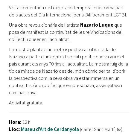
Visita comentada de l'exposició temporal que forma part
dels actes del Dia Internacional per a l'Alliberament LGTBI.
Una obra revolucionària de l'artista
Nazario Luque
que
posa de manifest la continuïtat de les reivindicacions del
col·lectiu queer en l'actualitat.
La mostra planteja una retrospectiva a l'obra i vida de
Nazario a partir d'un context social i polític que va viure el
país durant els anys 70 fins a l'actualitat. La mostra fuig de la
típica mirada de Nazario des del món còmic per tal d'obrir
la perspectiva com la seva obra va estar immersa en un
context històric i polític que empresonava, assenyalava i
criminalitzava.
Activitat gratuïta.
Hora:
12 h
Lloc:
Museu d'Art de Cerdanyola
(carrer Sant Martí, 88)