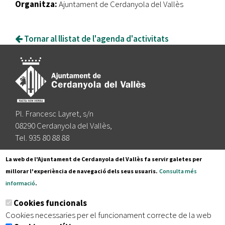
Organitza:
Ajuntament de Cerdanyola del Vallès
Tornar al llistat de l'agenda d'activitats
Pl. Francesc Layret, s/n
08290 Cerdanyola del Vallès,
Tel. 935 80 88 88
Segueix-nos a:
La web de l'Ajuntament de Cerdanyola del Vallès fa servir galetes per
millorar l'experiència de navegació dels seus usuaris.
Consulta més
informació
.
Subscriu-te al nostre butlletí
Cookies funcionals
Cookies necessaries per el funcionament correcte de la web