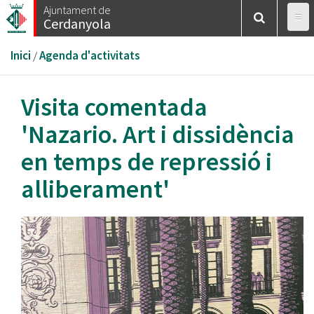
Vés
Ajuntament de
Cerdanyola
al
contingut
Esteu
Inici
/
Agenda d'activitats
aquí
Visita comentada
'Nazario. Art i dissidència
en temps de repressió i
alliberament'