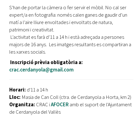
S'han de portar la càmera o fer servir el mòbil. No cal ser
expert/a en fotografia: només calen ganes de gaudir d’un
matí a l’aire lliure envoltades i envoltats de natura,
patrimoni i creativitat.
L’activitat es farà d’11 a 14 h i està adreçada a persones
majors de 16 anys. Les imatges resultants es compartiran a
les xarxes socials.
Inscripció prèvia obligatòria a:
crac.cerdanyola@gmail.com
Horari:
d'11 a 14 h
Lloc:
Masia de Can Coll (ctra. de Cerdanyola a Horta, km 2)
Organitza:
CRAC i
AFOCER
amb el suport de l'Ajuntament
de Cerdanyola del Vallès