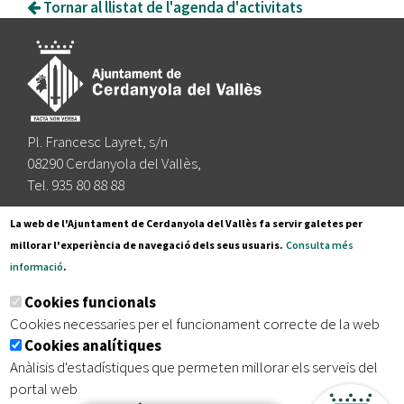
Tornar al llistat de l'agenda d'activitats
Pl. Francesc Layret, s/n
08290 Cerdanyola del Vallès,
Tel. 935 80 88 88
Segueix-nos a:
La web de l'Ajuntament de Cerdanyola del Vallès fa servir galetes per
millorar l'experiència de navegació dels seus usuaris.
Consulta més
informació
.
Subscriu-te al nostre butlletí
Cookies funcionals
Cookies necessaries per el funcionament correcte de la web
Cookies analítiques
|
|
|
Inici
Avís legal
Protecció de dades
Mapa del lloc
Anàlisis d'estadístiques que permeten millorar els serveis del
|
Accessibilitat
portal web