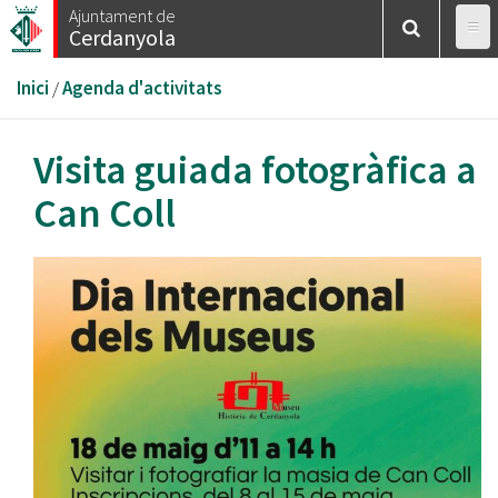
Vés
Ajuntament de
Cerdanyola
al
contingut
Esteu
Inici
/
Agenda d'activitats
aquí
Visita guiada fotogràfica a
Can Coll