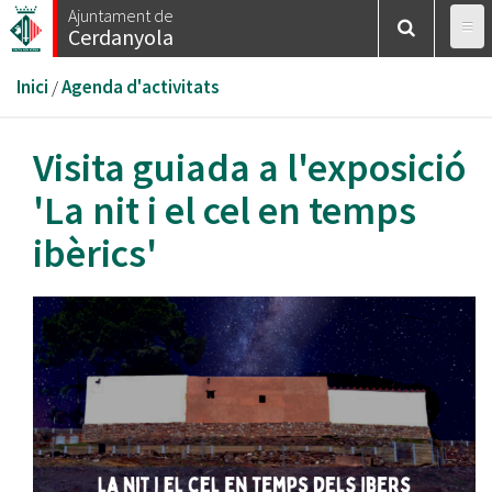
Vés
Ajuntament de
Cerdanyola
al
contingut
Esteu
Inici
/
Agenda d'activitats
aquí
Visita guiada a l'exposició
'La nit i el cel en temps
ibèrics'