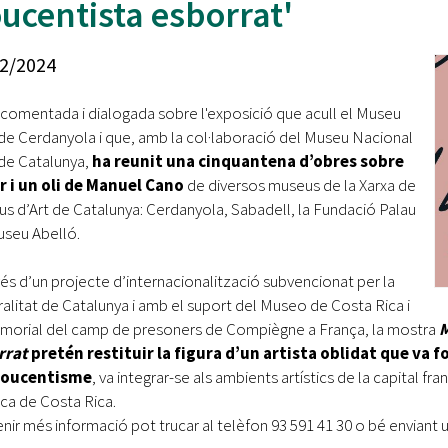
ucentista esborrat'
Oberta la convocatòria d'Ajuts per a l'autoocupació
jove 2026
2/2024
Cerdanyola opta a més de 5 milions d'euros del Pla de
Barris per transformar les Fontetes, Quatre Cantons i
a comentada i dialogada sobre l'exposició que acull el Museu
l'entorn de l'avinguda Catalunya
 de Cerdanyola i que, amb la col·laboració del Museu Nacional
 de Catalunya,
El FIT presenta el cartell de la seva 16a edició i dona el
ha reunit una cinquantena d’obres sobre
tret de sortida al festival
 i un oli de Manuel Cano
de diversos museus de la Xarxa de
s d’Art de Catalunya: Cerdanyola, Sabadell, la Fundació Palau
L’Ajuntament reparteix ulleres gratuïtes per veure
Museu Abelló.
l'eclipsi solar
vés d’un projecte d’internacionalització subvencionat per la
alitat de Catalunya i amb el suport del Museo de Costa Rica i
morial del camp de presoners de Compiègne a França, la mostra
M
rrat
pretén restituir la figura d’un artista oblidat que va 
Noucentisme
, va integrar-se als ambients artístics de la capital fr
ica de Costa Rica.
enir més informació pot trucar al telèfon 93 591 41 30 o bé enviant 