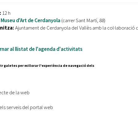
:
12 h
Museu d'Art de Cerdanyola
(carrer Sant Martí, 88)
nitza:
Ajuntament de Cerdanyola del Vallès amb la col·laboració 
nar al llistat de l'agenda d'activitats
ir galetes per millorar l'experiència de navegació dels
Segueix-nos a:
cesc Layret, s/n
erdanyola del Vallès,
ecte de la web
 80 88 88
els serveis del portal web
Subscriu-te al nostre butll
|
l lloc
Accessibilitat