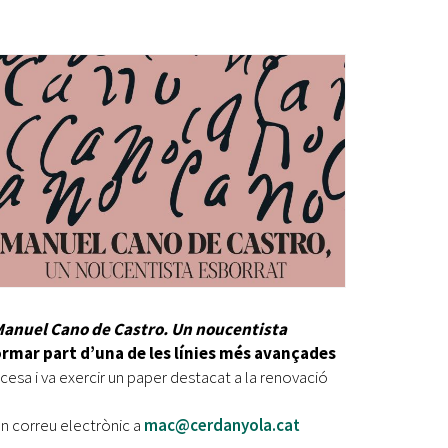
Ètica i Integritat
Entitats
Retiment de Comptes
Equipaments
Accés a Informació Pública
Mercats Municipals
Dades Obertes
Webs Municipals
Catàleg de Serveis i Tràmits
anuel Cano de Castro. Un noucentista
formar part d’una de les línies més avançades
ancesa i va exercir un paper destacat a la renovació
un correu electrònic a
mac@cerdanyola.cat