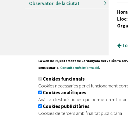
Observatori de la Ciutat
Hora
Lloc:
Orga
Tor
La web de l'Ajuntament de Cerdanyola del Vallès fa serv
seus usuaris.
Consulta més informació
.
Pl. Fran
Cookies funcionals
08290 C
Cookies necessaries per el funcionament corr
Tel. 935
Cookies analítiques
Anàlisis d'estadístiques que permeten millorar 
Cookies publicitàries
|
|
|
Inici
Avís legal
Protecció de dades
Mapa de
Cookies de tercers amb finalitat publicitària