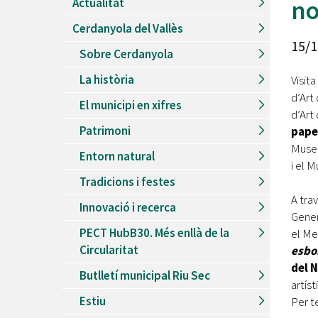
no
Actualitat
Recursos Humans
Cerdanyola del Vallès
Del
26/06/2026
al
30/08/2026
15/1
Patis oberts temporada d'estiu
Sobre Cerdanyola
Del
13/06/2026
al
08/09/2026
La història
Visit
Piscines d'estiu a Cerdanyola
d’Art
El municipi en xifres
Del
01/06/2026
al
30/09/2026
d’Art
Refugis climàtics a Cerdanyola
Patrimoni
paper
Del
22/05/2026
al
06/09/2026
Museu
Entorn natural
Jocs d'aigua del Parc Cordelles
i el 
Tradicions i festes
Del
01/07/2024
al
31/08/2026
Decorem! Conte 'La truita de nabius'
A tra
Innovació i recerca
Gener
PECT HubB30. Més enllà de la
el Me
Circularitat
esbo
del 
Butlletí municipal Riu Sec
artíst
Estiu
Per t