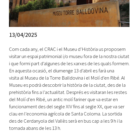
13/04/2025
Com cada any, el CRAC i el Museu d’Història us proposem
visitar un espai patrimonial i/o museu fora de la nostra ciutat
i que formi part d’algunes de les xarxes de les quals formem.
En aquesta ocasió, el diumenge 13 d’abril es farà una
visita al Museu de la Torre Balldovina i el Molí d’en Ribé. Al
Museu es podrà descobrir la història de la ciutat, des de la
prehistòria fins a l’actualitat. Després es visitaran les restes
del Molí d’en Ribé, un antic molí fariner que va estar en
funcionament des del segle XIV fins al segle XX, que va ser
clau en l’economia agrícola de Santa Coloma. La sortida
des de Cerdanyola del Vallès serà en bus cap a les 9 h i la
tornada abans de les 13 h.