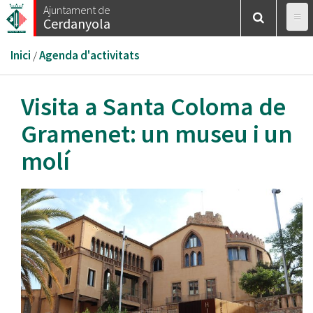
Vés
Ajuntament de
Cerdanyola
al
contingut
Esteu
Inici
/
Agenda d'activitats
aquí
Visita a Santa Coloma de
Gramenet: un museu i un
molí