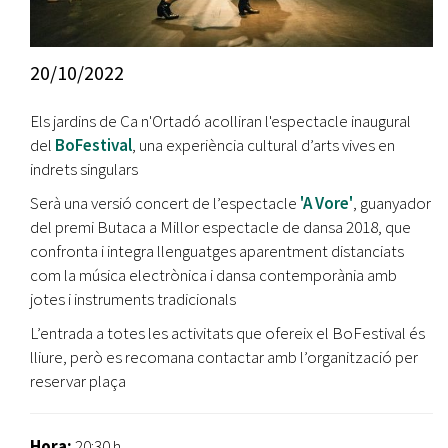
20/10/2022
Els jardins de Ca n'Ortadó acolliran l'espectacle inaugural
del
BoFestival
, una experiència cultural d’arts vives en
indrets singulars
Serà una versió concert de l’espectacle
'A Vore'
, guanyador
del premi Butaca a Millor espectacle de dansa 2018, que
confronta i integra llenguatges aparentment distanciats
com la música electrònica i dansa contemporània amb
jotes i instruments tradicionals
L’entrada a totes les activitats que ofereix el BoFestival és
lliure, però es recomana contactar amb l’organització per
reservar plaça
Hora:
20:30 h