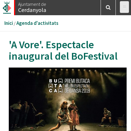
Vés
Ajuntament de
Cerdanyola
al
contingut
Esteu
Inici
/
Agenda d'activitats
aquí
'A Vore'. Espectacle
inaugural del BoFestival