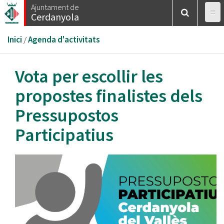
Vés
Ajuntament de
Cerdanyola
al
contingut
Esteu
Inici
/
Agenda d'activitats
aquí
Vota per escollir les
propostes finalistes dels
Pressupostos
Participatius