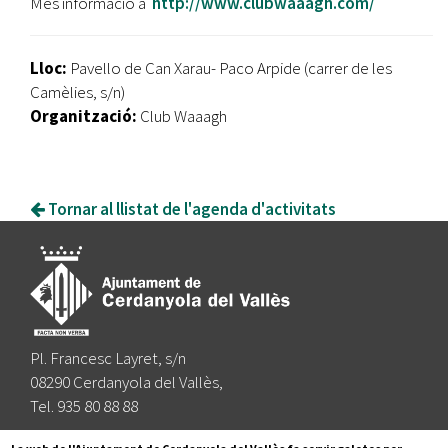
Més informació a
http://www.clubwaaagh.com/
Lloc:
Pavello de Can Xarau- Paco Arpide (carrer de les
Camèlies, s/n)
Organització:
Club Waaagh
Tornar al llistat de l'agenda d'activitats
Pl. Francesc Layret, s/n
08290 Cerdanyola del Vallès,
Tel. 935 80 88 88
Segueix-nos a: