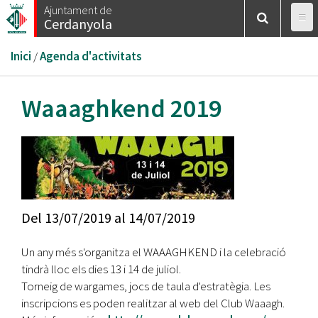
Vés
Ajuntament de
Cerdanyola
al
contingut
Esteu
Inici
/
Agenda d'activitats
aquí
Waaaghkend 2019
Del
13/07/2019
al
14/07/2019
Un any més s'organitza el WAAAGHKEND i la celebració
tindrà lloc els dies 13 i 14 de juliol.
Torneig de wargames, jocs de taula d'estratègia. Les
inscripcions es poden realitzar al web del Club Waaagh.