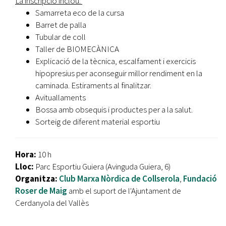
​La inscripció inclou:
Samarreta eco de la cursa
Barret de palla
Tubular de coll
Taller de BIOMECÀNICA
Explicació de la tècnica, escalfament i exercicis
hipopresius per aconseguir millor rendiment en la
caminada. Estiraments al finalitzar.
Avituallaments
Bossa amb obsequis i productes per a la salut.
Sorteig de diferent material esportiu
Hora:
10 h
Lloc:
Parc Esportiu Guiera (Avinguda Guiera, 6)
Organitza:
Club Marxa Nòrdica de Collserola
,
Fundació
Roser de Maig
amb el suport de l'Ajuntament de
Cerdanyola del Vallès