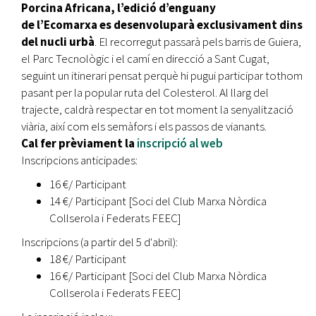
Porcina Africana, l’edició d’enguany
de l’Ecomarxa es desenvoluparà exclusivament dins
del nucli urbà
. El recorregut passarà pels barris de Guiera,
el Parc Tecnològic i el camí en direcció a Sant Cugat,
seguint un itinerari pensat perquè hi pugui participar tothom
pasant per la popular ruta del Colesterol. Al llarg del
trajecte, caldrà respectar en tot moment la senyalització
viària, així com els semàfors i els passos de vianants.
Cal fer prèviament la
inscripció al web
Inscripcions anticipades:​
16 €/ Participant
14 €/ Participant [Soci del Club Marxa Nòrdica
Collserola i Federats FEEC]
​Inscripcions (a partir del 5 d'abril):​
18 €/ Participant
16 €/ Participant [Soci del Club Marxa Nòrdica
Collserola i Federats FEEC]