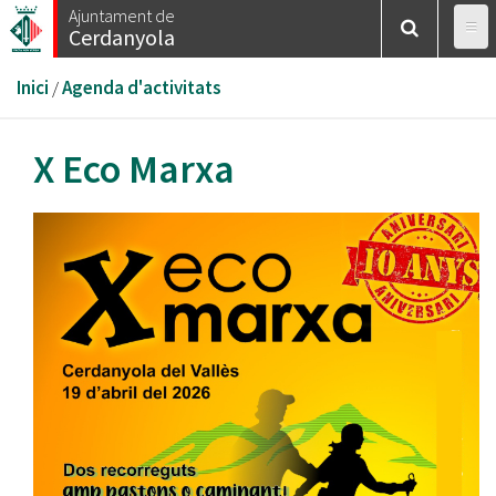
Vés
Ajuntament de
Cerdanyola
al
contingut
Esteu
Inici
/
Agenda d'activitats
aquí
X Eco Marxa