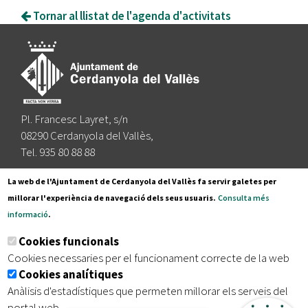
Tornar al llistat de l'agenda d'activitats
Pl. Francesc Layret, s/n
08290 Cerdanyola del Vallès,
Tel. 935 80 88 88
Segueix-nos a:
La web de l'Ajuntament de Cerdanyola del Vallès fa servir galetes per
millorar l'experiència de navegació dels seus usuaris.
Consulta més
informació
.
Subscriu-te al nostre butlletí
Cookies funcionals
Cookies necessaries per el funcionament correcte de la web
Cookies analítiques
|
|
|
Inici
Avís legal
Protecció de dades
Mapa del lloc
Anàlisis d'estadístiques que permeten millorar els serveis del
|
Accessibilitat
portal web