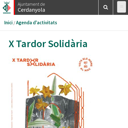
Vés
Ajuntament de
Cerdanyola
al
contingut
Esteu
Inici
/
Agenda d'activitats
aquí
X Tardor Solidària