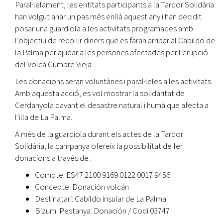
Paral·lelament, les entitats participants a la Tardor Solidària
han volgut anar un pas més enllà aquest any i han decidit
posar una guardiola a les activitats programades amb
l’objectiu de recollir diners que es faran arribar al Cabildo de
la Palma per ajudar a les persones afectades per l’erupció
del Volcà Cumbre Vieja.
Les donacions seran voluntàries i paral·leles a les activitats.
Amb aquesta acció, es vol mostrar la solidaritat de
Cerdanyola davant el desastre natural i humà que afecta a
l’illa de La Palma.
A més de la guardiola durant els actes de la Tardor
Solidària, la campanya ofereix la possibilitat de fer
donacions a través de :
Compte: ES47 2100 9169 0122 0017 9456
Concepte: Donación volcán
Destinatari: Cabildo insular de La Palma
Bizum: Pestanya: Donación / Codi 03747