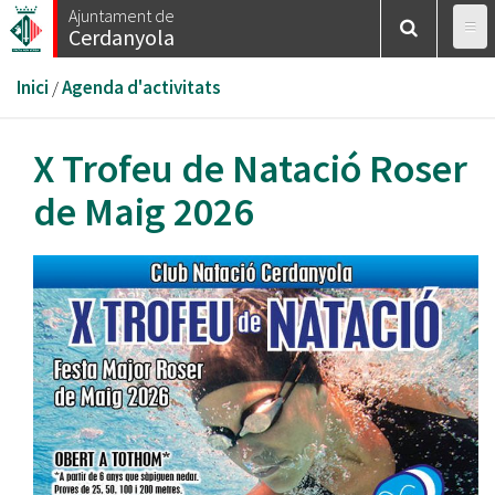
Vés
Ajuntament de
Cerdanyola
al
contingut
Esteu
Inici
/
Agenda d'activitats
aquí
X Trofeu de Natació Roser
de Maig 2026