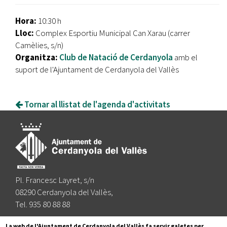
Hora:
10:30 h
Lloc:
Complex Esportiu Municipal Can Xarau (carrer
Camèlies, s/n)
Organitza:
Club de Natació de Cerdanyola
amb el
suport de l'Ajuntament de Cerdanyola del Vallès
Tornar al llistat de l'agenda d'activitats
Pl. Francesc Layret, s/n
08290 Cerdanyola del Vallès,
Tel. 935 80 88 88
Segueix-nos a:
La web de l'Ajuntament de Cerdanyola del Vallès fa servir galetes per