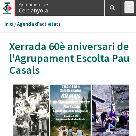
Vés
Ajuntament de
Cerdanyola
al
contingut
Esteu
Inici
/
Agenda d'activitats
aquí
Xerrada 60è aniversari de
l'Agrupament Escolta Pau
Casals