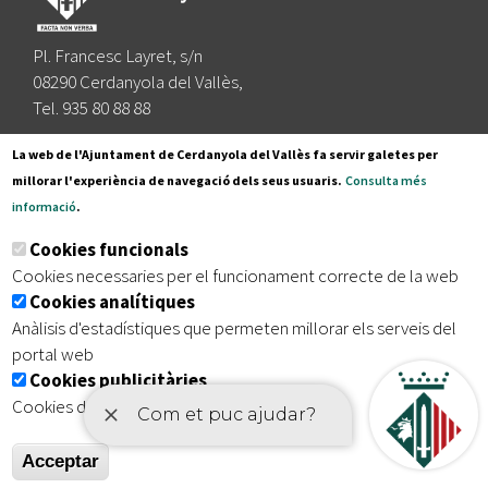
Pl. Francesc Layret, s/n
08290 Cerdanyola del Vallès,
Tel. 935 80 88 88
Segueix-nos a:
La web de l'Ajuntament de Cerdanyola del Vallès fa servir galetes per
millorar l'experiència de navegació dels seus usuaris.
Consulta més
informació
.
Subscriu-te al nostre butlletí
Cookies funcionals
Cookies necessaries per el funcionament correcte de la web
Cookies analítiques
|
|
|
Inici
Avís legal
Protecció de dades
Mapa del lloc
Anàlisis d'estadístiques que permeten millorar els serveis del
|
Accessibilitat
portal web
Cookies publicitàries
Cookies de tercers amb finalitat publicitària
Acceptar