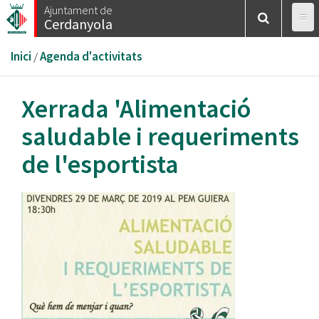
Vés
Ajuntament de
Cerdanyola
al
contingut
Esteu
Inici
/
Agenda d'activitats
aquí
Xerrada 'Alimentació
saludable i requeriments
de l'esportista