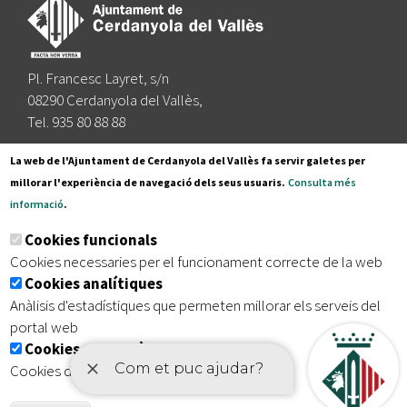
Pl. Francesc Layret, s/n
08290 Cerdanyola del Vallès,
Tel. 935 80 88 88
Segueix-nos a:
La web de l'Ajuntament de Cerdanyola del Vallès fa servir galetes per
millorar l'experiència de navegació dels seus usuaris.
Consulta més
informació
.
Subscriu-te al nostre butlletí
Cookies funcionals
Cookies necessaries per el funcionament correcte de la web
Cookies analítiques
|
|
|
Inici
Avís legal
Protecció de dades
Mapa del lloc
Anàlisis d'estadístiques que permeten millorar els serveis del
|
Accessibilitat
portal web
Cookies publicitàries
Cookies de tercers amb finalitat publicitària