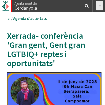
Vés
Ajuntament de
Cerdanyola
al
contingut
Esteu
Inici
/
Agenda d'activitats
aquí
Xerrada- conferència
'Gran gent, Gent gran
LGTBIQ+ reptes i
oportunitats'