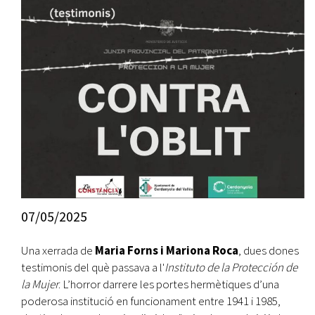
07/05/2025
Una xerrada de
Maria Forns i Mariona Roca
, dues dones
testimonis del què passava a l'
Instituto de la Protección de
la Mujer
. L’horror darrere les portes hermètiques d’una
poderosa institució en funcionament entre 1941 i 1985,