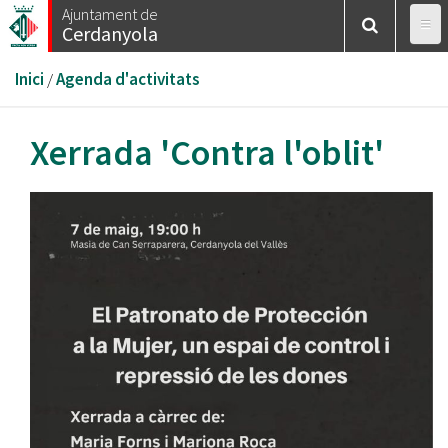
Vés
Ajuntament de
Cerdanyola
al
contingut
Esteu
Inici
/
Agenda d'activitats
aquí
Xerrada 'Contra l'oblit'