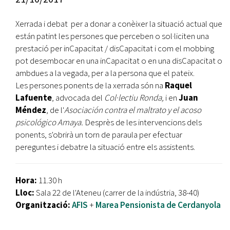
Xerrada i debat per a donar a conèixer la situació actual que
están patint les persones que perceben o sol·liciten una
prestació per inCapacitat / disCapacitat i com el mobbing
pot desembocar en una inCapacitat o en una disCapacitat o
ambdues a la vegada, per a la persona que el pateix.
Les persones ponents de la xerrada són na
Raquel
Lafuente
, advocada del
Col·lectiu Ronda,
i en
Juan
Méndez
, de l'
Asociación contra el maltrato y el acoso
psicológico Amaya.
Desprès de les intervencions dels
ponents, s'obrirà un torn de paraula per efectuar
pereguntes i debatre la situació entre els assistents.
Hora:
11.30 h
Lloc:
Sala 22 de l'Ateneu (carrer de la indústria, 38-40)
Organització:
AFIS
+
Marea Pensionista de Cerdanyola