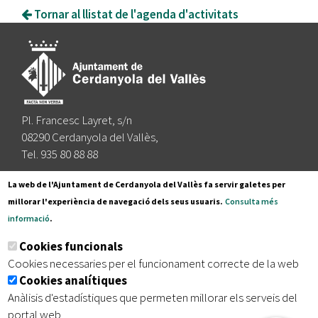
Tornar al llistat de l'agenda d'activitats
Pl. Francesc Layret, s/n
08290 Cerdanyola del Vallès,
Tel. 935 80 88 88
Segueix-nos a:
La web de l'Ajuntament de Cerdanyola del Vallès fa servir galetes per
millorar l'experiència de navegació dels seus usuaris.
Consulta més
informació
.
Subscriu-te al nostre butlletí
Cookies funcionals
Cookies necessaries per el funcionament correcte de la web
Cookies analítiques
|
|
|
Inici
Avís legal
Protecció de dades
Mapa del lloc
Anàlisis d'estadístiques que permeten millorar els serveis del
|
Accessibilitat
portal web