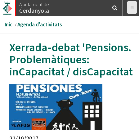
Vés
Ajuntament de
Cerdanyola
al
contingut
Esteu
Inici
/
Agenda d'activitats
aquí
Xerrada-debat 'Pensions.
Problemàtiques:
inCapacitat / disCapacitat
21/10/2017