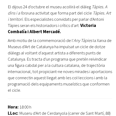
El dijous 24 d'octubre el museu acollirà el diàleg
Tàpies. A
dins i a fora
una activitat que forma part del cicle
Tàpies. Art
i territori.
Els especialistes convidats per parlar d'Antoni
Tàpies seran els historiadors i crítics d'art:
Victoria
Combalía i Albert Mercadé.
Amb motiu de la commemoració de l'
Any Tàpies
la Xarxa de
Museus d'Art de Catalunya ha impulsat un cicle de dotze
diàlegs al voltant d'aquest artista a diferents punts de
Catalunya. Es tracta d'un programa que pretén reivindicar
una figura cabdal per a la cultura catalana, de trajectòria
internacional, tot propiciant-ne noves mirades i aportacions
que connectin aquest llegat amb les col·leccions i amb la
programació dels equipaments museístics que conformen
el cicle.
Hora:
18:00 h
LLoc:
Museru d'Art de Cerdanyola (carrer de Sant Martí, 88)