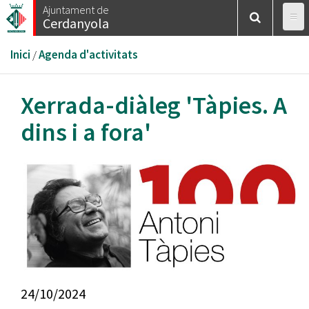
Vés
Ajuntament de
Cerdanyola
al
contingut
Esteu
Inici
/
Agenda d'activitats
aquí
Xerrada-diàleg 'Tàpies. A
dins i a fora'
24/10/2024