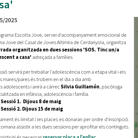
sa'
Oberta la convocatòria d'Ajuts per a l'autoocupació
jove 2026
5/2025
Cerdanyola opta a més de 5 milions d'euros del Pla de
Barris per transformar les Fontetes, Quatre Cantons i
ograma Escolta Jove, servei d'acompanyament emocional de
l'entorn de l'avinguda Catalunya
cina Jove del Casal de Joves Altimira de Cerdanyola, organitza
rrada organitzada en dues sessions 'SOS. Tinc un/a
El FIT presenta el cartell de la seva 16a edició i dona el
tret de sortida al festival
escent a casa'
adreçada a famílies.
L’Ajuntament reparteix ulleres gratuïtes per veure
sió servirà per treballar l'adolescència com a etapa vital i els
l'eclipsi solar
s mares/pares és trobem en el dia a dia amb
es adolescents i anirà a càrrec
Silvia Guillamón
, psicòloga
alitzada en infància, adolescència i família.
Sessió 1. Dijous 8 de maig
Sessió 2. Dijous 15 de maig
rament és limitat i les places es donaran per ordre d’inscripció.
comana assistir a les dues sessions per aprofitar els continguts.
sistir-hi és necessari
reservar plaça a l'enllaç