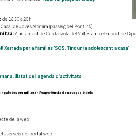
:
de 18:30 a 20 h
:
Casal de Joves Altimira (passeig del Pont, 45)
nitza:
Ajuntament de Cerdanyola del Vallès amb el suport de Dip
ll Xerrada per a famílies 'SOS. Tinc un/a adolescent a casa'
nar al llistat de l'agenda d'activitats
ir galetes per millorar l'experiència de navegació dels
Segueix-nos a:
cesc Layret, s/n
erdanyola del Vallès,
ecte de la web
 80 88 88
els serveis del portal web
Subscriu-te al nostre butll