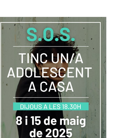
Ètica i Integritat
Entitats
Retiment de Comptes
Equipaments
Accés a Informació Pública
Mercats Municipals
Dades Obertes
Webs Municipals
Catàleg de Serveis i Tràmits