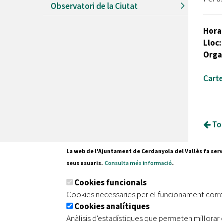
Observatori de la Ciutat
Hora
Lloc
Orga
Carte
Tor
La web de l'Ajuntament de Cerdanyola del Vallès fa serv
seus usuaris.
Consulta més informació
.
Pl. Fran
Cookies funcionals
08290 C
Cookies necessaries per el funcionament corr
Tel. 935
Cookies analítiques
Anàlisis d'estadístiques que permeten millorar 