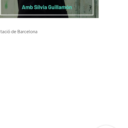
utació de Barcelona
etí