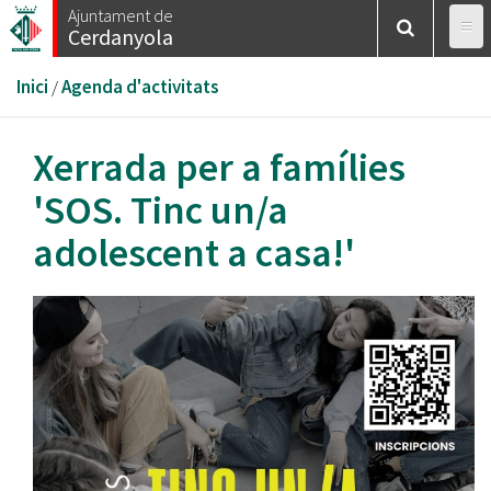
Vés
Ajuntament de
Cerdanyola
al
contingut
Esteu
Inici
/
Agenda d'activitats
aquí
Xerrada per a famílies
'SOS. Tinc un/a
adolescent a casa!'