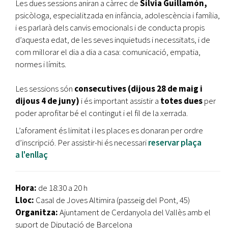
Les dues sessions aniran a càrrec de
Sílvia Guillamón,
psicòloga, especialitzada en infància, adolescència i família,
i es parlarà dels canvis emocionals i de conducta propis
d’aquesta edat, de les seves inquietuds i necessitats, i de
com millorar el dia a dia a casa: comunicació, empatia,
normes i límits.
Les sessions són
consecutives (dijous 28 de maig i
dijous 4 de juny)
i és important assistir a
totes dues
per
poder aprofitar bé el contingut i el fil de la xerrada.
L’aforament és limitat i les places es donaran per ordre
d’inscripció. Per assistir-hi és necessari
reservar plaça
a l'enllaç
Hora:
de 18:30 a 20 h
Lloc:
Casal de Joves Altimira (passeig del Pont, 45)
Organitza:
Ajuntament de Cerdanyola del Vallès amb el
suport de Diputació de Barcelona