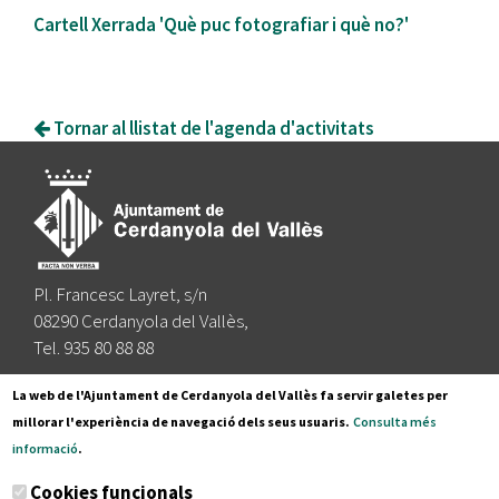
Cartell Xerrada 'Què puc fotografiar i què no?'
Tornar al llistat de l'agenda d'activitats
Pl. Francesc Layret, s/n
08290 Cerdanyola del Vallès,
Tel. 935 80 88 88
Segueix-nos a:
La web de l'Ajuntament de Cerdanyola del Vallès fa servir galetes per
millorar l'experiència de navegació dels seus usuaris.
Consulta més
informació
.
Subscriu-te al nostre butlletí
Cookies funcionals