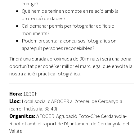
imatge?
Què hem de tenir en compte en relació amb la
protecció de dades?
Cal demanar permís per fotografiar edificis o
monuments?
Podem presentar a concursos fotografies on
apareguin persones reconeixibles?
Tindrà una durada aproximada de 90 minuts i serà una bona
oportunitat per conèixer millor el marc legal que envolta la
nostra afició i pràctica fotogràfica.
Hora:
18:30 h
Lloc:
Local social d'AFOCER a l'Ateneu de Cerdanyola
(carrer Indústria, 38-40)
Organitza:
AFOCER Agrupació Foto-Cine Cerdanyola-
Ripollet amb el suport de l'Ajuntament de Cerdanyola del
Vallès