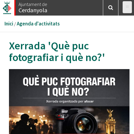
Vés
Ajuntament de
Cerdanyola
al
contingut
Esteu
Inici
/
Agenda d'activitats
aquí
Xerrada 'Què puc
fotografiar i què no?'