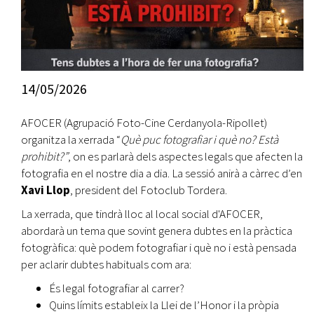
14/05/2026
AFOCER (Agrupació Foto-Cine Cerdanyola-Ripollet)
organitza la xerrada “
Què puc fotografiar i què no? Està
prohibit?”
, on es parlarà dels aspectes legals que afecten la
fotografia en el nostre dia a dia. La sessió anirà a càrrec d’en
Xavi Llop
, president del Fotoclub Tordera.
La xerrada, que tindrà lloc al local social d'AFOCER,
abordarà un tema que sovint genera dubtes en la pràctica
fotogràfica: què podem fotografiar i què no i està pensada
per aclarir dubtes habituals com ara:
És legal fotografiar al carrer?
Quins límits estableix la Llei de l’Honor i la pròpia