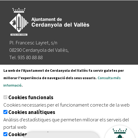
Pl. Francesc Layret, s/n
08290 Cerdanyola del Vallès,
Tel. 935 80 88 88
Segueix-nos a:
La web de l'Ajuntament de Cerdanyola del Vallès fa servir galetes per
millorar l'experiència de navegació dels seus usuaris.
Consulta més
informació
.
Subscriu-te al nostre butlletí
Cookies funcionals
Cookies necessaries per el funcionament correcte de la web
Cookies analítiques
|
|
|
Inici
Avís legal
Protecció de dades
Mapa del lloc
Anàlisis d'estadístiques que permeten millorar els serveis del
|
Accessibilitat
portal web
Cookies publicitàries