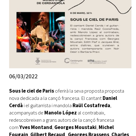
06/03/2022
Sous le ciel de Paris
oferirà la seva proposta proposta
nova dedicada a la cançó francesa. El cantant
Daniel
Cerdà
i el guitarrista i mandola
Raül Costafreda
,
acompanyats de
Manolo López
al contrabaix,
redescobreixen a grans autors de la cançó francesa
com
Yves Montand
,
Georges Moustaki
,
Michel
Fougain
,
Gilbert Becaud
,
Georges Brassens
,
Charles