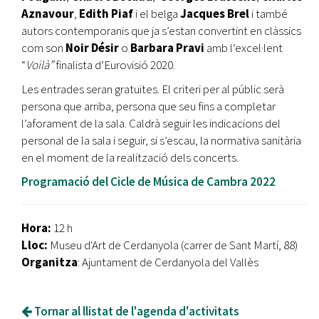
Aznavour
,
Edith Piaf
i el belga
Jacques Brel
i també
autors contemporanis que ja s’estan convertint en clàssics
com son
Noir Désir
o
Barbara Pravi
amb l’excel·lent
“
Voilà”
finalista d’Eurovisió 2020.
Les entrades seran gratuïtes. El criteri per al públic serà
persona que arriba, persona que seu fins a completar
l’aforament de la sala. Caldrà seguir les indicacions del
personal de la sala i seguir, si s’escau, la normativa sanitària
en el moment de la realització dels concerts.
Programació del Cicle de Música de Cambra 2022
Hora:
12 h
Lloc:
Museu d'Art de Cerdanyola (carrer de Sant Martí, 88)
Organitza
: Ajuntament de Cerdanyola del Vallès
Tornar al llistat de l'agenda d'activitats