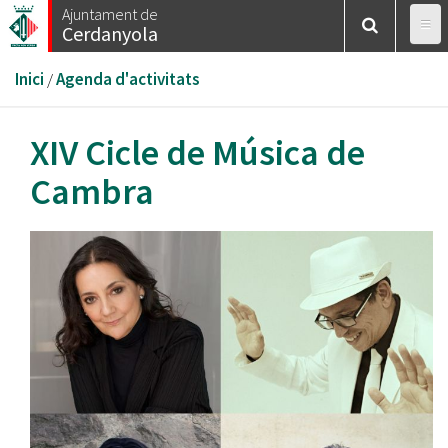
Vés
Ajuntament de
Cerdanyola
al
contingut
Esteu
Inici
/
Agenda d'activitats
aquí
XIV Cicle de Música de
Cambra