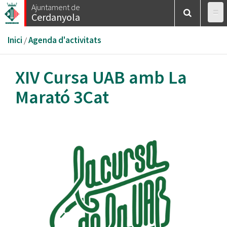
Vés
Ajuntament de
Cerdanyola
al
contingut
Esteu
Inici
/
Agenda d'activitats
aquí
XIV Cursa UAB amb La
Marató 3Cat