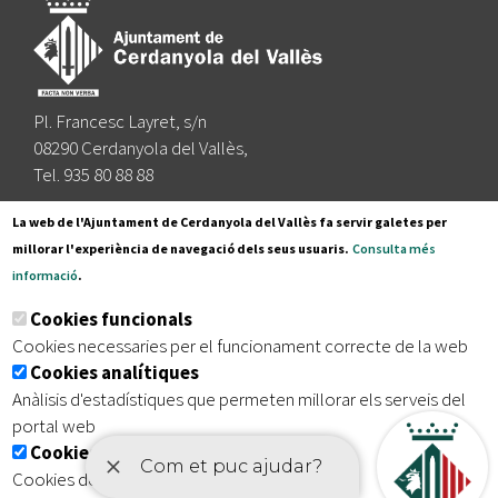
Pl. Francesc Layret, s/n
08290 Cerdanyola del Vallès,
Tel. 935 80 88 88
Segueix-nos a:
La web de l'Ajuntament de Cerdanyola del Vallès fa servir galetes per
millorar l'experiència de navegació dels seus usuaris.
Consulta més
informació
.
Subscriu-te al nostre butlletí
Cookies funcionals
Cookies necessaries per el funcionament correcte de la web
Cookies analítiques
|
|
|
Inici
Avís legal
Protecció de dades
Mapa del lloc
Anàlisis d'estadístiques que permeten millorar els serveis del
|
Accessibilitat
portal web
Cookies publicitàries
Cookies de tercers amb finalitat publicitària