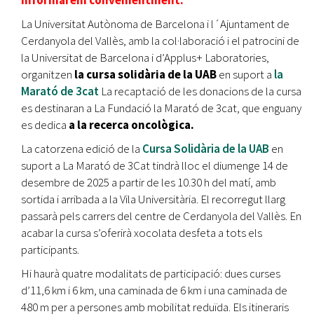
informarem convenientment.
La Universitat Autònoma de Barcelona i l´Ajuntament de
Cerdanyola del Vallès, amb la col·laboració i el patrocini de
la Universitat de Barcelona i d’Applus+ Laboratories,
organitzen
la cursa solidària de la UAB
en suport a
la
Marató de 3cat
La recaptació de les donacions de la cursa
es destinaran a La Fundació la Marató de 3cat, que enguany
es dedica
a la recerca oncològica.
La catorzena edició de la
Cursa Solidària de la UAB
en
suport a La Marató de 3Cat tindrà lloc el diumenge 14 de
desembre de 2025 a partir de les 10.30 h del matí, amb
sortida i arribada a la Vila Universitària. El recorregut llarg
passarà pels carrers del centre de Cerdanyola del Vallès. En
acabar la cursa s’oferirà xocolata desfeta a tots els
participants.
Hi haurà quatre modalitats de participació: dues curses
d’11,6 km i 6 km, una caminada de 6 km i una caminada de
480 m per a persones amb mobilitat reduïda. Els itineraris