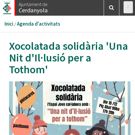
Vés
Ajuntament de
Cerdanyola
al
contingut
Esteu
Inici
/
Agenda d'activitats
aquí
Xocolatada solidària 'Una
Nit d'Il·lusió per a
Tothom'