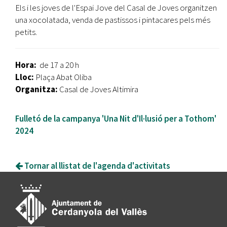
Els i les joves de l'Espai Jove del Casal de Joves organitzen
una xocolatada, venda de pastissos i pintacares pels més
petits.
Hora:
de 17 a 20 h
Lloc:
Plaça Abat Oliba
Organitza:
Casal de Joves Altimira
Fulletó de la campanya 'Una Nit d'Il·lusió per a Tothom'
2024
Tornar al llistat de l'agenda d'activitats