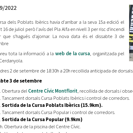
Oberta la convocatòria d'Ajuts per a l'autoocupació
9/2022
jove 2026
rsa dels Poblats Ibèrics havia d'arribar a la seva 15a edició el
Cerdanyola opta a més de 5 milions d'euros del Pla de
Barris per transformar les Fontetes, Quatre Cantons i
 16 de juliol però l'avís del Pla Alfa en nivell 3 per risc d'incendi
l'entorn de l'avinguda Catalunya
r que s'hagués d'ajornar. La nova data és el dissabte 3 de
mbre
El FIT presenta el cartell de la seva 16a edició i dona el
reu tota la informació a la
web de la cursa
, organitzada pel
tret de sortida al festival
Cerdanyola.
L’Ajuntament reparteix ulleres gratuïtes per veure
dres 2 de setembre de 18:30h a 20h recollida anticipada de dorsals 
l'eclipsi solar
abte 3 de setembre
h. Obertura del
Centre Cívic Montflorit
, recollida de dorsals i obse
h. Tancament dorsals Cursa Poblats Ibèrics i control de corredors.
.
Sortida de la Cursa Poblats Ibèrics (15.9km).
h. Tancament dorsals Cursa Popular i control de corredors.
.
Sortida de la Cursa Popular (9.9km)
h. Obertura de la piscina del Centre Cívic.