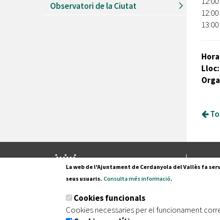
12:00
Observatori de la Ciutat
12:00
13:00
Hora
Lloc:
Orga
Tor
Pl. Fran
La web de l'Ajuntament de Cerdanyola del Vallès fa serv
08290 C
seus usuaris.
Consulta més informació
.
Tel. 935
Cookies funcionals
Cookies necessaries per el funcionament corr