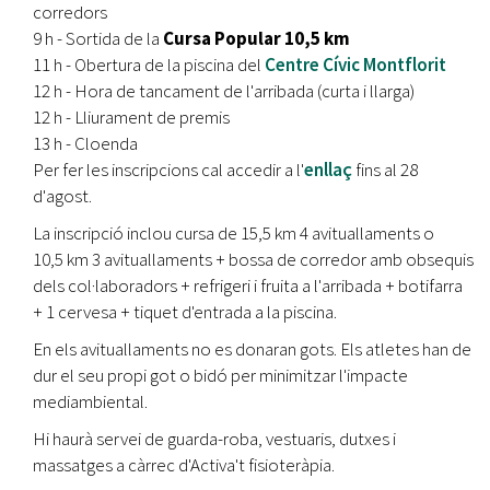
corredors
9 h - Sortida de la
Cursa Popular 10,5 km
11 h - Obertura de la piscina del
Centre Cívic Montflorit
12 h - Hora de tancament de l'arribada (curta i llarga)
12 h - Lliurament de premis
13 h - Cloenda
Per fer les inscripcions cal accedir a l'
enllaç
fins al 28
d'agost.
La inscripció inclou cursa de 15,5 km 4 avituallaments o
10,5 km 3 avituallaments + bossa de corredor amb obsequis
dels col·laboradors + refrigeri i fruita a l'arribada + botifarra
+ 1 cervesa + tiquet d'entrada a la piscina.
En els avituallaments no es donaran gots. Els atletes han de
dur el seu propi got o bidó per minimitzar l'impacte
mediambiental.
Hi haurà servei de guarda-roba, vestuaris, dutxes i
massatges a càrrec d'Activa't fisioteràpia.