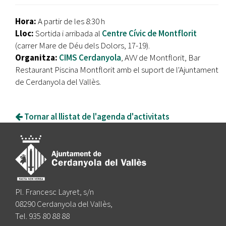
Hora:
A partir de les 8:30 h
Lloc:
Sortida i arribada al
Centre Cívic de Montflorit
(carrer Mare de Déu dels Dolors, 17-19).
Organitza:
CIMS Cerdanyola
, AVV de Montflorit, Bar
Restaurant Piscina Montflorit amb el suport de l'Ajuntament
de Cerdanyola del Vallès.
Tornar al llistat de l'agenda d'activitats
Pl. Francesc Layret, s/n
08290 Cerdanyola del Vallès,
Tel. 935 80 88 88