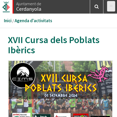
Vés
Ajuntament de
Cerdanyola
al
contingut
Esteu
Inici
/
Agenda d'activitats
aquí
XVII Cursa dels Poblats
Ibèrics