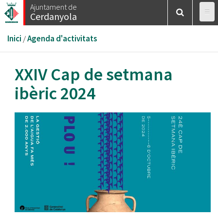
Vés
Ajuntament de
Cerdanyola
al
contingut
Esteu
Inici
/
Agenda d'activitats
aquí
XXIV Cap de setmana
ibèric 2024