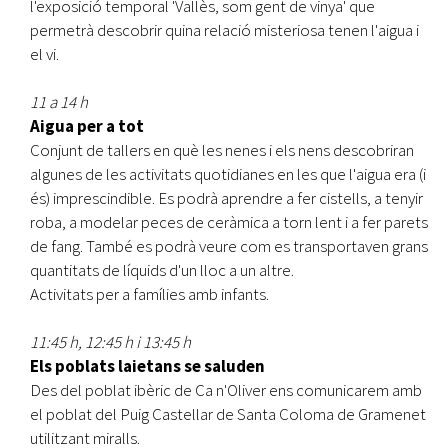
l'exposició temporal 'Vallès, som gent de vinya' que
permetrà descobrir quina relació misteriosa tenen l'aigua i
el vi.
11 a 14 h
Aigua per a tot
Conjunt de tallers en què les nenes i els nens descobriran
algunes de les activitats quotidianes en les que l'aigua era (i
és) imprescindible. Es podrà aprendre a fer cistells, a tenyir
roba, a modelar peces de ceràmica a torn lent i a fer parets
de fang. També es podrà veure com es transportaven grans
quantitats de líquids d'un lloc a un altre.
Activitats per a famílies amb infants.
11:45 h, 12:45 h i 13:45 h
Els poblats laietans se saluden
Des del poblat ibèric de Ca n'Oliver ens comunicarem amb
el poblat del Puig Castellar de Santa Coloma de Gramenet
utilitzant miralls.