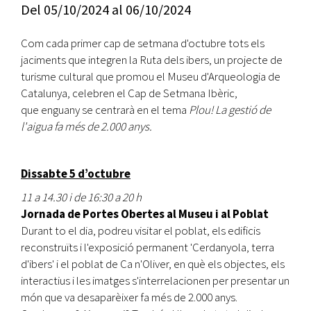
Del
05/10/2024
al
06/10/2024
Com cada primer cap de setmana d'octubre tots els
jaciments que integren la Ruta dels ibers, un projecte de
turisme cultural que promou el Museu d'Arqueologia de
Catalunya, celebren el Cap de Setmana Ibèric,
que enguany se centrarà en el tema
Plou! La gestió de
l'aigua fa més de 2.000 anys.
Dissabte 5 d’octubre
11 a 14.30 i de 16:30 a 20 h
Jornada de Portes Obertes al Museu i al Poblat
Durant to el dia, podreu visitar el poblat, els edificis
reconstruïts i l'exposició permanent 'Cerdanyola, terra
d'ibers' i el poblat de Ca n'Oliver, en què els objectes, els
interactius i les imatges s'interrelacionen per presentar un
món que va desaparèixer fa més de 2.000 anys.