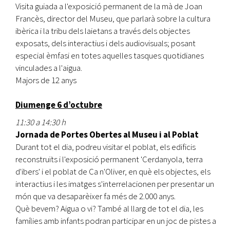
Visita guiada a l'exposició permanent de la mà de Joan
Francès, director del Museu, que parlarà sobre la cultura
ibèrica i la tribu dels laietans a través dels objectes
exposats, dels interactius i dels audiovisuals; posant
especial èmfasi en totes aquelles tasques quotidianes
vinculades a l'aigua.
Majors de 12 anys
Diumenge 6 d’octubre
11:30 a 14:30 h
Jornada de Portes Obertes al Museu i al Poblat
Durant tot el dia, podreu visitar el poblat, els edificis
reconstruïts i l'exposició permanent 'Cerdanyola, terra
d'ibers' i el poblat de Ca n'Oliver, en què els objectes, els
interactius i les imatges s'interrelacionen per presentar un
món que va desaparèixer fa més de 2.000 anys.
Què bevem? Aigua o vi? També al llarg de tot el dia, les
famílies amb infants podran participar en un joc de pistes a