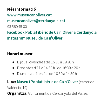
Més informació
www.museucanoliver.cat
museucanoliver@cerdanyola.cat
93 580 45 00
Facebook Poblat ibèric de Ca n’Oliver a Cerdanyola
Instagram Museu de Ca n'Oliver
Horari museu
:
Dijous i divendres de 16:30 a 19:30 h
Dissabtes d'11 a 14:30 h i de 16:30 a 20 h
Diumenges i festius de 10:30 a 14:30 h
Lloc:
Museu i Poblat Ibèric de Ca n'Oliver
(carrer de
València, 19)
Organitza
: Ajuntament de Cerdanyola del Vallès