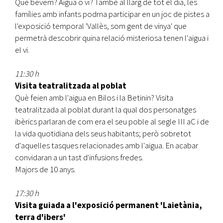
Que bevem? Aigua o vi? També al llarg de tot el dia, les
famílies amb infants podrna participar en un joc de pistes a
l'exposició temporal 'Vallès, som gent de vinya' que
permetrà descobrir quina relació misteriosa tenen l'aigua i
el vi.
11:30 h
Visita teatralitzada al poblat
Què feien amb l'aigua en Bilos i la Betinin? Visita
teatralitzada al poblat durant la qual dos personatges
ibèrics parlaran de com era el seu poble al segle III aC i de
la vida quotidiana dels seus habitants; però sobretot
d'aquelles tasques relacionades amb l'aigua. En acabar
convidaran a un tast d'infusions fredes.
Majors de 10 anys.
17:30 h
Visita guiada a l'exposició permanent 'Laietània,
terra d'ibers'