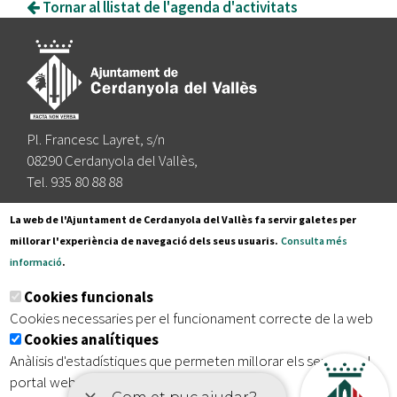
Tornar al llistat de l'agenda d'activitats
Pl. Francesc Layret, s/n
08290 Cerdanyola del Vallès,
Tel. 935 80 88 88
Segueix-nos a:
La web de l'Ajuntament de Cerdanyola del Vallès fa servir galetes per
millorar l'experiència de navegació dels seus usuaris.
Consulta més
informació
.
Subscriu-te al nostre butlletí
Cookies funcionals
Cookies necessaries per el funcionament correcte de la web
Cookies analítiques
|
|
|
Inici
Avís legal
Protecció de dades
Mapa del lloc
Anàlisis d'estadístiques que permeten millorar els serveis del
|
Accessibilitat
portal web