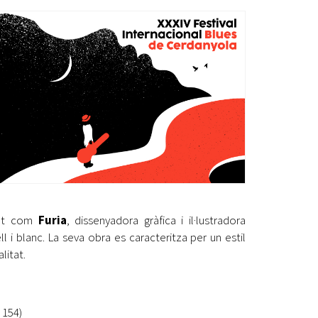
Ètica i Integritat
Entitats
Retiment de Comptes
Equipaments
Accés a Informació Pública
Mercats Municipals
Dades Obertes
Webs Municipals
Catàleg de Serveis i Tràmits
ent com
Furia
, dissenyadora gràfica i il·lustradora
i blanc. La seva obra es caracteritza per un estil
litat.
 154)