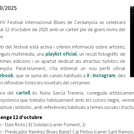
Oberta la convocatòria d'Ajuts per a l'autoocupació
0/2025
jove 2026
XIV Festival Internacional Blues de Cerdanyola se celebrarà
Cerdanyola opta a més de 5 milions d'euros del Pla de
Barris per transformar les Fontetes, Quatre Cantons i
 al 12 d’octubre de 2025 amb un cartell ple de grans noms del
l'entorn de l'avinguda Catalunya
re.
b del festival està activa i ofereix informació sobre artistes,
El FIT presenta el cartell de la seva 16a edició i dona el
nguts multimèdia, una
playlist oficial
, un recull fotogràfic de
tret de sortida al festival
ltimes edicions i un apartat dedicat als atractius turístics de
L’Ajuntament reparteix ulleres gratuïtes per veure
nyola. Paral·lelament, s’ha estrenat un nou perfil oficial
l'eclipsi solar
cebook
, que se suma als canals habituals a
X
i
Instagram
, des
es difondran totes les novetats del certamen.
ora del
cartell
és Núria García Traveria, coneguda artísticam
nyolenca que treballa habitualment amb els colors negre, vermell 
ptual i simbòlic, amb referències habituals a temes socials i d’actua
enge 12 d'octubre
 - Dani Roto | El Solidari (carrer Foment, 1)
h - Predicador Ramírez Blues Band | Cal Pintxo (carrer Sant Ramon,