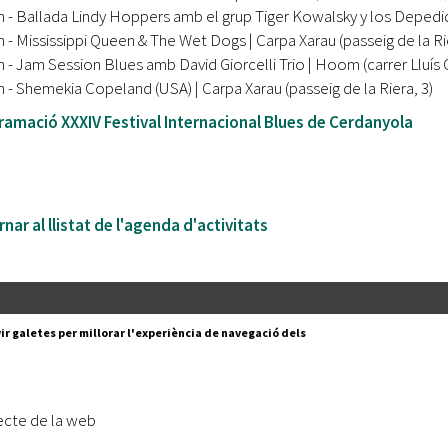
h - Ballada Lindy Hoppers amb el grup Tiger Kowalsky y los Depedido
h - Mississippi Queen & The Wet Dogs | Carpa Xarau (passeig de la Rie
h - Jam Session Blues amb David Giorcelli Trio | Hoom (carrer Lluís
h - Shemekia Copeland (USA) | Carpa Xarau (passeig de la Riera, 3)
amació XXXIV Festival Internacional Blues de Cerdanyola
nar al llistat de l'agenda d'activitats
Segueix-nos a:
cesc Layret, s/n
ir galetes per millorar l'experiència de navegació dels
erdanyola del Vallès,
 80 88 88
Subscriu-te al nostre butll
ecte de la web
|