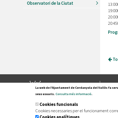
Observatori de la Ciutat
13:00
19:00
20:00
20:45
Progr
Tor
Pl. Fran
La web de l'Ajuntament de Cerdanyola del Vallès fa serv
08290 C
seus usuaris.
Consulta més informació
.
Tel. 935
Cookies funcionals
Cookies necessaries per el funcionament corr
Cookies analítiques
|
|
|