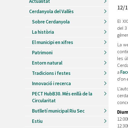
Actualitat
Recursos Humans
12/1
Cerdanyola del Vallès
Del
26/06/2026
al
30/08/2026
Patis oberts temporada d'estiu
El XX
Sobre Cerdanyola
del 3
Del
13/06/2026
al
08/09/2026
La història
Piscines d'estiu a Cerdanyola
gène
El municipi en xifres
Del
01/06/2026
al
30/09/2026
La we
Refugis climàtics a Cerdanyola
conti
Patrimoni
les ú
Del
22/05/2026
al
06/09/2026
Entorn natural
Jocs d'aigua del Parc Cordelles
Cerda
a
Fa
Tradicions i festes
Del
01/07/2024
al
31/08/2026
d’on 
Decorem! Conte 'La truita de nabius'
Innovació i recerca
L’aut
PECT HubB30. Més enllà de la
cerda
Circularitat
conce
Butlletí municipal Riu Sec
Dium
12:00h
Estiu
12:30