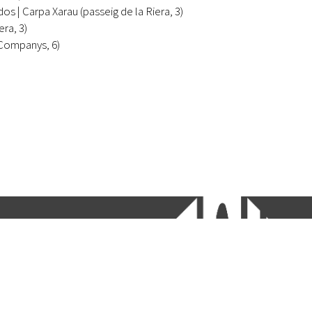
s | Carpa Xarau (passeig de la Riera, 3)
ra, 3)
 Companys, 6)
etí